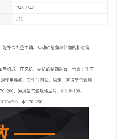
1348-1542
1.3L
、能补偿少量主轴、从动轴角向和径向的相对偏
布层组成。压风机、钻机的制动装置。气囊工作压
优异的使用性能。工作时间长，稳定。普通型气囊规
0、ф1070×200、通风型气囊规格型号：Ф318×100、
1070×200、ф1170×250