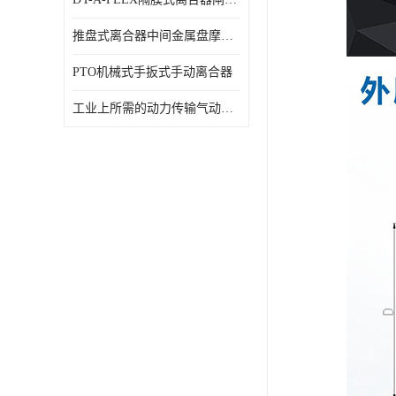
推盘式离合器中间金属盘摩擦盘18寸
PTO机械式手扳式手动离合器
工业上所需的动力传输气动离合器WCB424