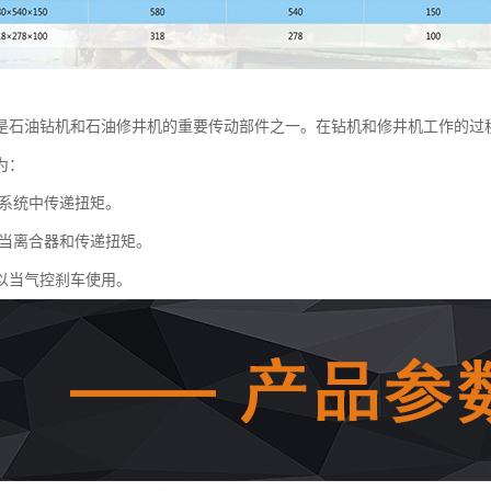
是石油钻机和石油修井机的重要传动部件之一。在钻机和修井机工作的过
为：
系统中传递扭矩。
当离合器和传递扭矩。
以当气控刹车使用。