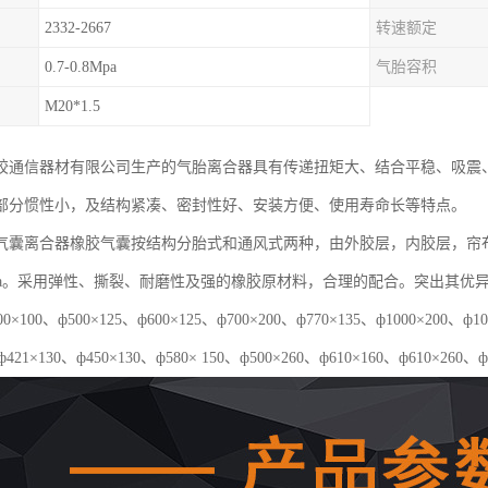
2332-2667
转速额定
0.7-0.8Mpa
气胎容积
M20*1.5
胶通信器材有限公司生产的气胎离合器具有传递扭矩大、结合平稳、吸震
部分惯性小，及结构紧凑、密封性好、安装方便、使用寿命长等特点。
气囊离合器橡胶气囊按结构分胎式和通风式两种，由外胶层，内胶层，帘
5Mpa。采用弹性、撕裂、耐磨性及强的橡胶原材料，合理的配合。突出其
×100、ф500×125、ф600×125、ф700×200、ф770×135、ф1000×20
ф421×130、ф450×130、ф580× 150、ф500×260、ф610×160、ф610×260、ф