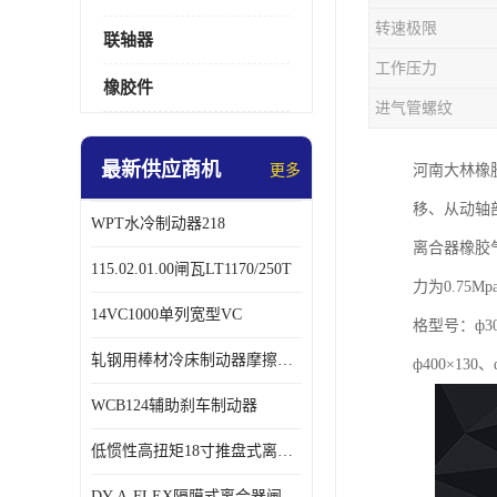
转速极限
联轴器
工作压力
橡胶件
进气管螺纹
最新供应商机
更多
河南大林橡
移、从动轴
WPT水冷制动器218
离合器橡胶
115.02.01.00闸瓦LT1170/250T
力为0.7
14VC1000单列宽型VC
格型号：ф300
轧钢用棒材冷床制动器摩擦片218
ф400×130、
WCB124辅助刹车制动器
低惯性高扭矩18寸推盘式离合器中心盘齿盘W18-11-101
DY-A-FLEX隔膜式离合器闸瓦总成7015125A