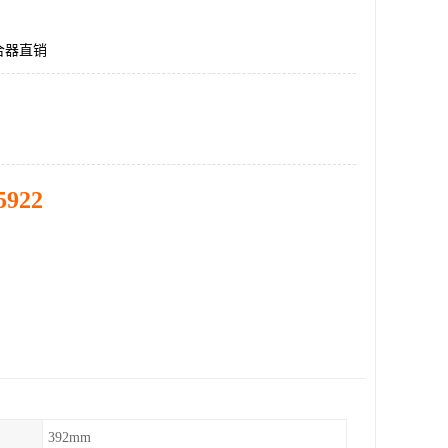
合器直销
5922
392mm