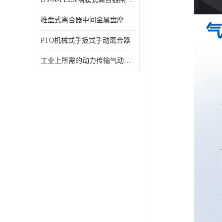
推盘式离合器中间金属盘摩擦盘18寸
PTO机械式手扳式手动离合器
工业上所需的动力传输气动离合器WCB424