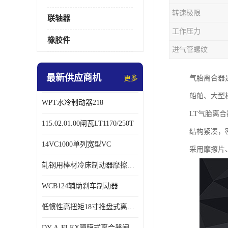
转速极限
联轴器
工作压力
橡胶件
进气管螺纹
最新供应商机
更多
气胎离合器
船舶、大型
WPT水冷制动器218
LT气胎离
115.02.01.00闸瓦LT1170/250T
结构紧凑，
14VC1000单列宽型VC
采用摩擦片
轧钢用棒材冷床制动器摩擦片218
WCB124辅助刹车制动器
低惯性高扭矩18寸推盘式离合器中心盘齿盘W18-11-101
DY-A-FLEX隔膜式离合器闸瓦总成7015125A