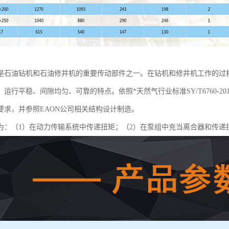
是石油钻机和石油修井机的重要传动部件之一。在钻机和修井机工作的过
运行平稳、间隙均匀、可靠的特点。依照*天然气行业标准SY/T6760-
要求，并参照EAON公司相关结构设计制造。
为：（1）在动力传输系统中传递扭矩；（2）在泵组中充当离合器和传递