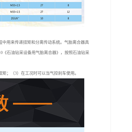
程中用来传递扭矩和分离传动系统。气胎离合器具
2010《石油钻采设备用气胎离合器》，按照石油钻采
扭矩；（3）在工况时可以当气控刹车使用。