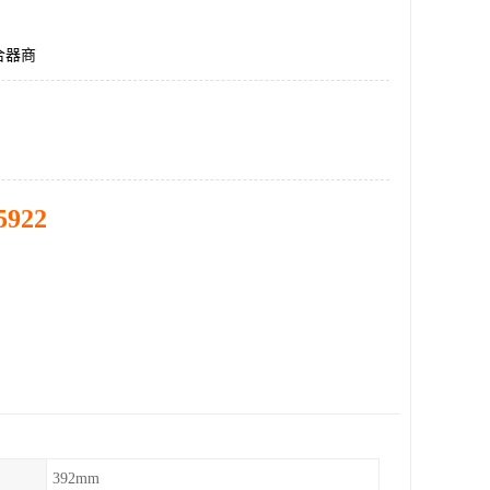
合器商
5922
392mm