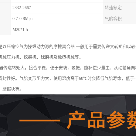
2332-2667
转速额定
0.7-0.8Mpa
气胎容积
M20*1.5
是以压缩空气为操纵动力源的摩擦离合器.一般用于需要传递大转矩和以较
机械压力机、挖掘机、球磨机及橡塑机械等。
合器传递转矩大，接合平稳，便于安装，吸振，能补偿少量主、从动轴角
密封性好。气胎变形阻力大，使用温度高于60℃时会降低气胎寿命，低于-
、摩擦块等。