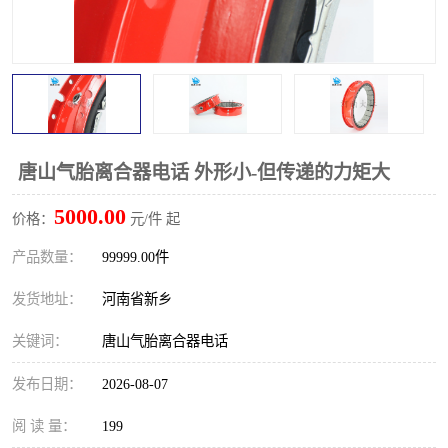
PTO离合器
联轴器
橡胶件
液力端配件
唐山气胎离合器电话 外形小-但传递的力矩大
5000.00
价格：
元/件 起
产品数量：
99999.00件
发货地址：
河南省新乡
关键词：
唐山气胎离合器电话
发布日期：
2026-08-07
阅 读 量：
199