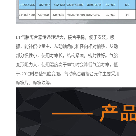
LT气胎离合器传递转矩大，接合平稳，便于安装，吸
振，能补偿少量主、从动轴角向和径向相对偏移，从动
部分惯性小，使用寿命长，结构紧凑，密封性好。气胎
变形阻力大，使用温度高于60℃时会降低气胎寿命，低
于-20℃时易使气胎变脆。气动离合器接合元件主要采用
摩擦片、摩擦块等。