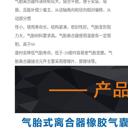
气胎离合器传递转矩较大，接合平稳，便于安装、吸
振，且能补偿少量主、从动轴角向和径向相对偏移，从
动部分惯
性小，使用寿命长，结构紧凑，密封性好。气胎变形阻
力大，气胎材料要求高。气胎离合器使用温度有一定限
制，高于60
度时会降低气胎寿命，低于-20度时容易使气胎变脆。气
胎离合器接合元件主要采用摩擦片、摩擦块等。