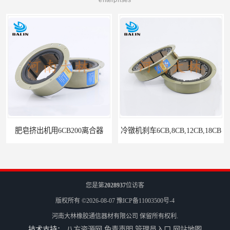
肥皂挤出机用6CB200离合器
冷镦机刹车6CB,8CB,12CB,18CB
您是第
2028937
位访客
版权所有 ©2026-08-07
豫ICP备11003500号-4
河南大林橡胶通信器材有限公司
保留所有权利.
技术支持：
八方资源网
免责声明
管理员入口
网站地图