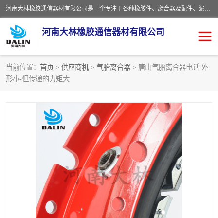
河南大林橡胶通信器材有限公司是一个专注于各种橡胶件、离合器及配件、泥浆泵及配件等产品设计制造和加工的企业。产品应用于矿山、冶金、石油、钢铁、化工、水泥、船舶、造纸、通用机械等各种大功率机械传动或制动装置。
河南大林橡胶通信器材有限公司
当前位置：
首页
>
供应商机
>
气胎离合器
> 唐山气胎离合器电话 外
形小-但传递的力矩大
推盘离合器
通风离合器
VC离合器
矿山离合器
PO隔膜离合器
气胎离合器
泥浆泵空气包胶囊
气动元件
DY隔膜式离合器
CB离合器
KB离合器
实芯轮胎