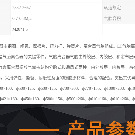
2332-2667
转速额定
0.7-0.8Mpa
气胎容积
M20*1.5
合器由钢圈、闸瓦、摩擦片、扭力杆、弹簧片、离合器气胎组成。LT气胎
是气胎离合器的关键零件。气胎离合器气胎由外胶层、内胶层、和帘布层
气囊离合器橡胶气囊按结构分胎式和通风式两种，由外胶层，内胶层，帘
5Mpa。采用弹性、撕裂、耐磨性及强的橡胶原材料，合理的配合。突出其
×100、ф500×125、ф600×125、ф700×200、ф770×135、ф1000×20
ф421×130、ф450×130、ф580× 150、ф500×260、ф610×160、ф610×260、ф