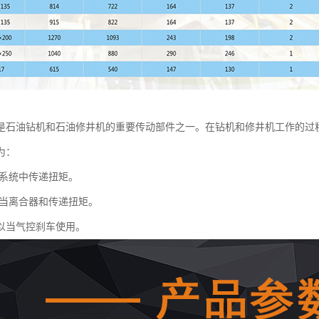
是石油钻机和石油修井机的重要传动部件之一。在钻机和修井机工作的过
为：
系统中传递扭矩。
当离合器和传递扭矩。
以当气控刹车使用。