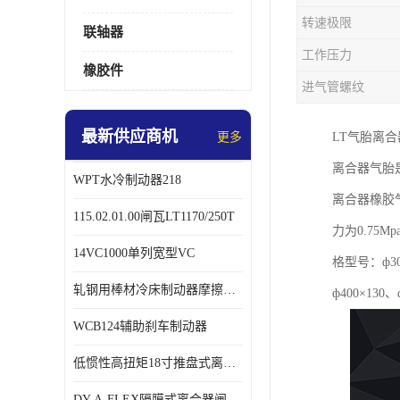
转速极限
联轴器
工作压力
橡胶件
进气管螺纹
最新供应商机
更多
LT气胎离
离合器气胎
WPT水冷制动器218
离合器橡胶
115.02.01.00闸瓦LT1170/250T
力为0.7
14VC1000单列宽型VC
格型号：ф300
轧钢用棒材冷床制动器摩擦片218
ф400×130、
WCB124辅助刹车制动器
低惯性高扭矩18寸推盘式离合器中心盘齿盘W18-11-101
DY-A-FLEX隔膜式离合器闸瓦总成7015125A