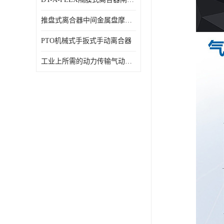
推盘式离合器中间金属盘摩擦盘18寸
PTO机械式手扳式手动离合器
工业上所需的动力传输气动离合器WCB424