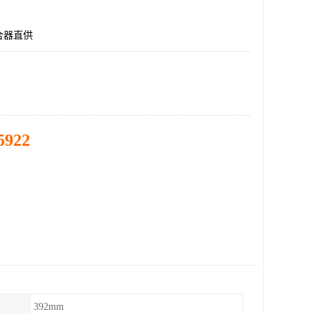
合器直供
5922
392mm