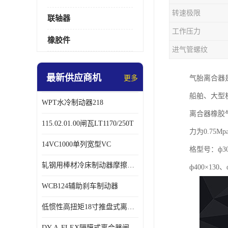
转速极限
联轴器
工作压力
橡胶件
进气管螺纹
最新供应商机
更多
气胎离合器
船舶、大型
WPT水冷制动器218
离合器橡胶
115.02.01.00闸瓦LT1170/250T
力为0.7
14VC1000单列宽型VC
格型号：ф300
轧钢用棒材冷床制动器摩擦片218
ф400×130、
WCB124辅助刹车制动器
低惯性高扭矩18寸推盘式离合器中心盘齿盘W18-11-101
DY-A-FLEX隔膜式离合器闸瓦总成7015125A