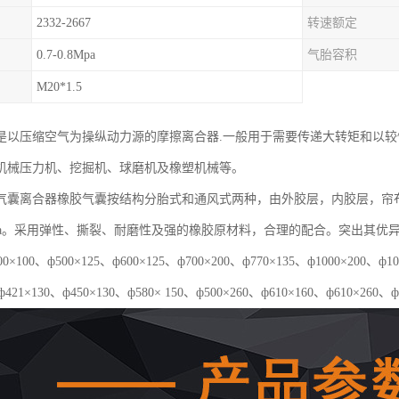
2332-2667
转速额定
0.7-0.8Mpa
气胎容积
M20*1.5
是以压缩空气为操纵动力源的摩擦离合器.一般用于需要传递大转矩和以较
机械压力机、挖掘机、球磨机及橡塑机械等。
气囊离合器橡胶气囊按结构分胎式和通风式两种，由外胶层，内胶层，帘
5Mpa。采用弹性、撕裂、耐磨性及强的橡胶原材料，合理的配合。突出其
×100、ф500×125、ф600×125、ф700×200、ф770×135、ф1000×20
ф421×130、ф450×130、ф580× 150、ф500×260、ф610×160、ф610×260、ф