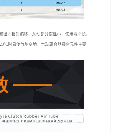
向和径向相对偏移，从动部分惯性小，使用寿命长，
20℃时易使气胎变脆。气动离合器接合元件主要