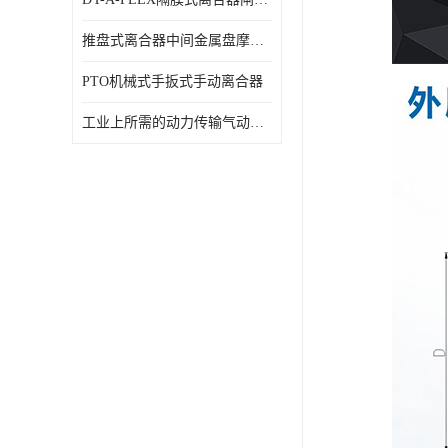
推盘式离合器中间金属盘摩擦盘18寸
PTO机械式手扳式手动离合器
工业上所需的动力传输气动离合器WCB424