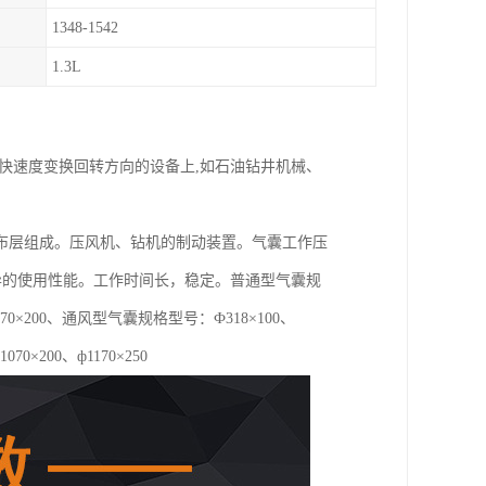
1348-1542
1.3L
快速度变换回转方向的设备上,如石油钻井机械、
布层组成。压风机、钻机的制动装置。气囊工作压
优异的使用性能。工作时间长，稳定。普通型气囊规
0、ф1070×200、通风型气囊规格型号：Ф318×100、
1070×200、ф1170×250