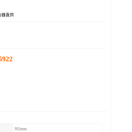
合器直供
5922
392mm