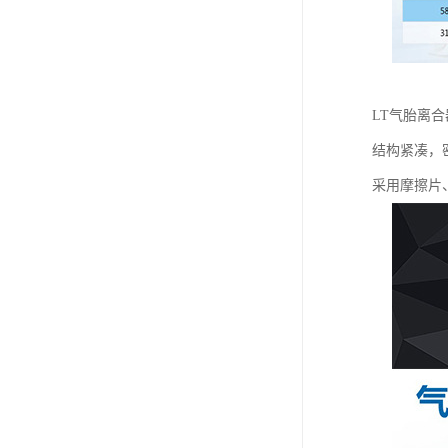
LT气胎离
结构紧凑，
采用摩擦片