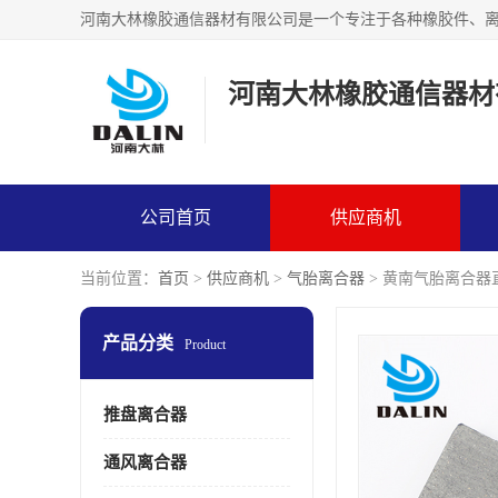
河南大林橡胶通信器材
公司首页
供应商机
当前位置：
首页
>
供应商机
>
气胎离合器
> 黄南气胎离合器
产品分类
Product
推盘离合器
通风离合器