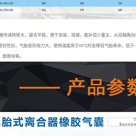
合器传递转矩大，接合平稳，便于安装，吸振，能补偿少量主、从动轴角
密封性好。气胎变形阻力大，使用温度高于60℃时会降低气胎寿命，低于-
、摩擦块等。