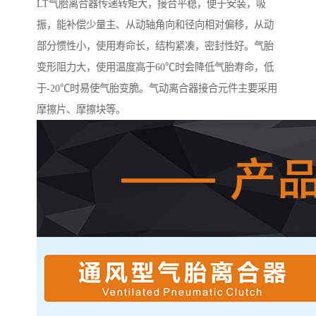
LT气胎离合器传递转矩大，接合平稳，便于安装，吸
振，能补偿少量主、从动轴角向和径向相对偏移，从动
部分惯性小，使用寿命长，结构紧凑，密封性好。气胎
变形阻力大，使用温度高于60℃时会降低气胎寿命，低
于-20℃时易使气胎变脆。气动离合器接合元件主要采用
摩擦片、摩擦块等。