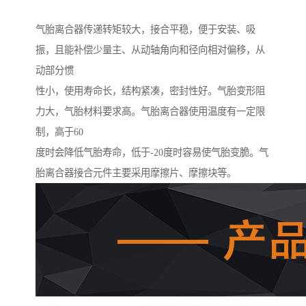
气胎离合器传递转矩较大，接合平稳，便于安装、吸
振，且能补偿少量主、从动轴角向和径向相对偏移，从
动部分惯
性小，使用寿命长，结构紧凑，密封性好。气胎变形阻
力大，气胎材料要求高。气胎离合器使用温度有一定限
制，高于60
度时会降低气胎寿命，低于-20度时容易使气胎变脆。气
胎离合器接合元件主要采用摩擦片、摩擦块等。