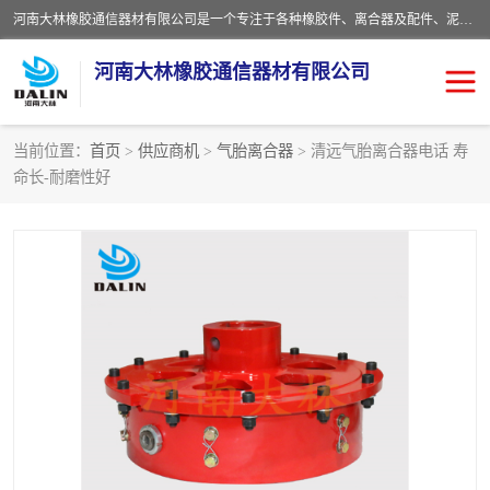
河南大林橡胶通信器材有限公司是一个专注于各种橡胶件、离合器及配件、泥浆泵及配件等产品设计制造和加工的企业。产品应用于矿山、冶金、石油、钢铁、化工、水泥、船舶、造纸、通用机械等各种大功率机械传动或制动装置。
河南大林橡胶通信器材有限公司
当前位置：
首页
>
供应商机
>
气胎离合器
> 清远气胎离合器电话 寿
命长-耐磨性好
推盘离合器
通风离合器
VC离合器
矿山离合器
PO隔膜离合器
气胎离合器
泥浆泵空气包胶囊
气动元件
DY隔膜式离合器
CB离合器
KB离合器
实芯轮胎