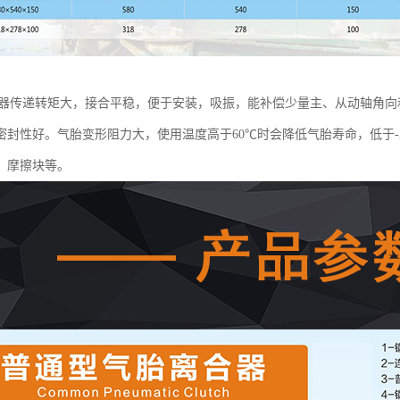
合器传递转矩大，接合平稳，便于安装，吸振，能补偿少量主、从动轴角
密封性好。气胎变形阻力大，使用温度高于60℃时会降低气胎寿命，低于-
、摩擦块等。