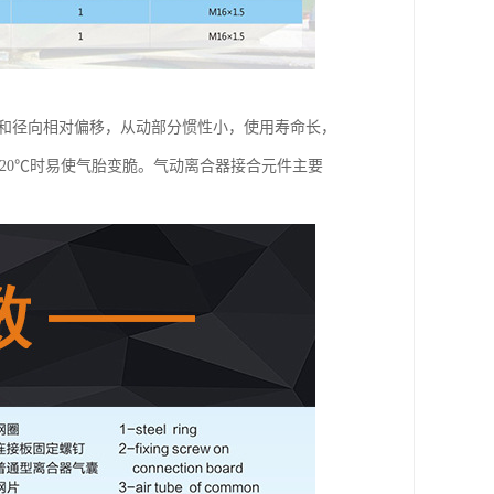
向和径向相对偏移，从动部分惯性小，使用寿命长，
20℃时易使气胎变脆。气动离合器接合元件主要