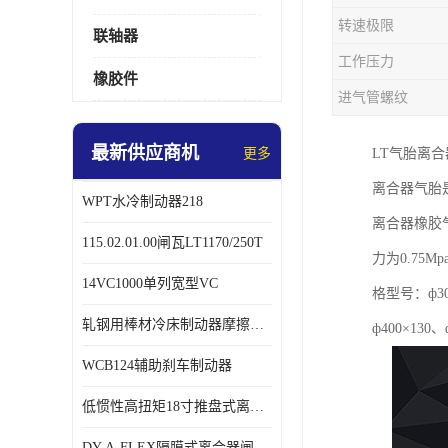
转速极限
联轴器
工作压力
橡胶件
进气管螺纹
最新供应商机
更多
LT气胎离
离合器气胎
WPT水冷制动器218
离合器橡胶
115.02.01.00闸瓦LT1170/250T
力为0.7
14VC1000单列宽型VC
格型号：ф300
轧钢用棒材冷床制动器摩擦片218
ф400×130、
WCB124辅助刹车制动器
低惯性高扭矩18寸推盘式离合器中心盘齿盘W18-11-101
DY-A-FLEX隔膜式离合器闸瓦总成7015125A