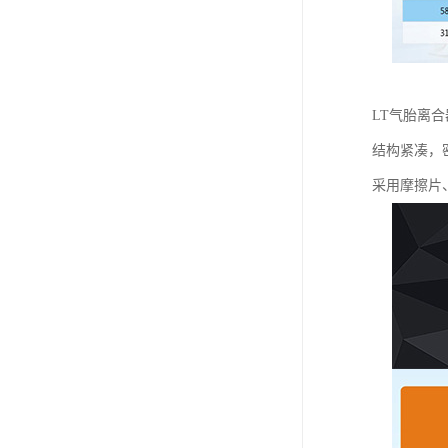
LT气胎离
结构紧凑，
采用摩擦片