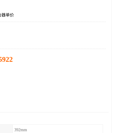
合器单价
5922
392mm