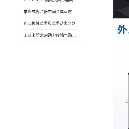
推盘式离合器中间金属盘摩擦盘18寸
PTO机械式手扳式手动离合器
工业上所需的动力传输气动离合器WCB424