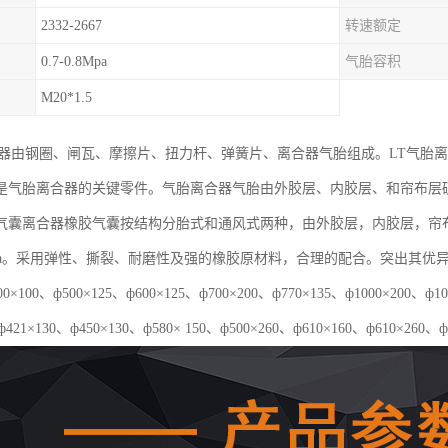
2332-2667
转速额定
0.7-0.8Mpa
气胎容积
M20*1.5
合器由钢圈、闸瓦、摩擦片、扭力杆、弹簧片、离合器气胎组成。LT气胎
是气胎离合器的关键零件。气胎离合器气胎由外胶层、内胶层、和帘布层
气囊离合器橡胶气囊按结构分胎式和通风式两种，由外胶层，内胶层，帘
5Mpa。采用弹性、撕裂、耐磨性及强的橡胶原材料，合理的配合。突出其
×100、ф500×125、ф600×125、ф700×200、ф770×135、ф1000×20
ф421×130、ф450×130、ф580× 150、ф500×260、ф610×160、ф610×260、ф