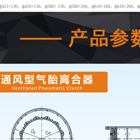
ф421×130、ф450×130、ф580× 150、ф500×260、ф610×160、ф610×260、ф