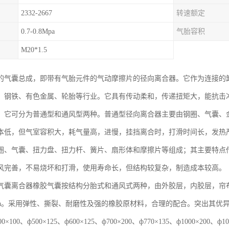
2332-2667
转速额定
0.7-0.8Mpa
气胎容积
M20*1.5
的气囊总成，即带有气胎元件的气动摩擦片的径向离合器。它作为连接的
、钢铁、有色金属、轮胎等行业。它具有传动柔和，传递扭矩大，能抗击
。它可分为普通型和通风型两种。普通型径向离合器主要由钢圈、气囊、
本低，但气室容积大，耗气量高，进慢，挂挡离合时，打滑时间长，发热
圈、气囊、扭力盘、扭力杆、簧片、扇形体和摩擦片等组成；其主要特点
风完善，不易烧坏和打滑，使用寿命长，但结构较复杂，制造成本较高。
气囊离合器橡胶气囊按结构分胎式和通风式两种，由外胶层，内胶层，帘
5Mpa。采用弹性、撕裂、耐磨性及强的橡胶原材料，合理的配合。突出其
×100、ф500×125、ф600×125、ф700×200、ф770×135、ф1000×20