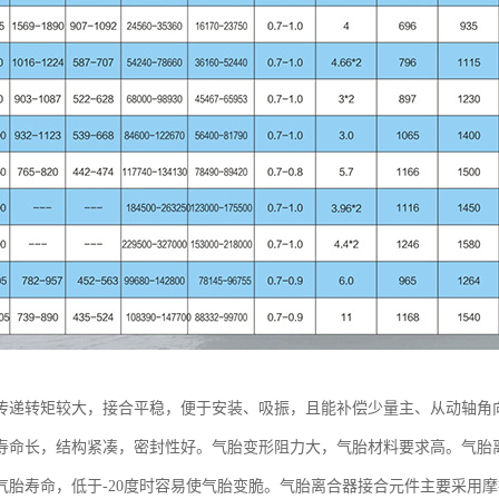
传递转矩较大，接合平稳，便于安装、吸振，且能补偿少量主、从动轴角
寿命长，结构紧凑，密封性好。气胎变形阻力大，气胎材料要求高。气胎离
气胎寿命，低于-20度时容易使气胎变脆。气胎离合器接合元件主要采用