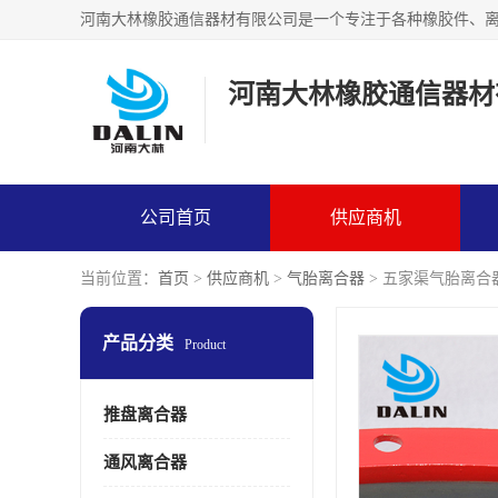
河南大林橡胶通信器材
公司首页
供应商机
当前位置：
首页
>
供应商机
>
气胎离合器
> 五家渠气胎离合
产品分类
Product
推盘离合器
通风离合器