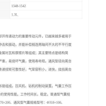
1348-1542
1.3L
卸开传递动力的重要传动元件，已越来越多被用于
冲击和振动，并能补偿相连两轴间不大的不平行度
金属衬瓦和摩擦片等组成；其主要特点是结构简
严重，易烧坏气囊，使用寿命短。通风型径向离合
传递扭矩可靠性好，气室容积小，进快，挂挡离合
布层组成。压风机、钻机的制动装置。气囊工作压
优异的使用性能。工作时间长，稳定。普通型气囊规
0、ф1070×200、通风型气囊规格型号：Ф318×100、