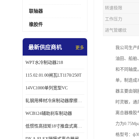
转速极限
联轴器
工作压力
橡胶件
进气管螺纹
最新供应商机
更多
我公司生产
油田、船舶
WPT水冷制动器218
和不同轴度
115.02.01.00闸瓦LT1170/250T
单，制造成
14VC1000单列宽型VC
器主要由钢
轧钢用棒材冷床制动器摩擦片218
时灵敏，通
离合器橡胶
WCB124辅助刹车制动器
力为0.7
低惯性高扭矩18寸推盘式离合器中心盘齿盘W18-11-101
格型号：ф300
DY-A-FLEX隔膜式离合器闸瓦总成7015125A