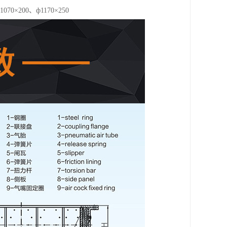
1070×200、ф1170×250