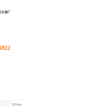
离合器厂
5922
392mm