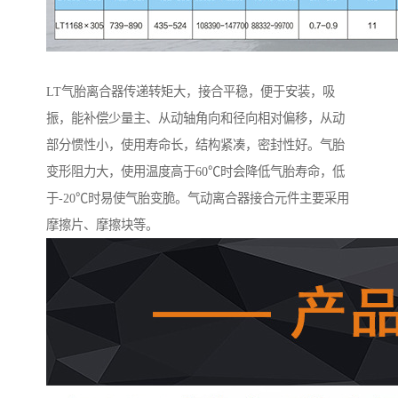
LT气胎离合器传递转矩大，接合平稳，便于安装，吸
振，能补偿少量主、从动轴角向和径向相对偏移，从动
部分惯性小，使用寿命长，结构紧凑，密封性好。气胎
变形阻力大，使用温度高于60℃时会降低气胎寿命，低
于-20℃时易使气胎变脆。气动离合器接合元件主要采用
摩擦片、摩擦块等。