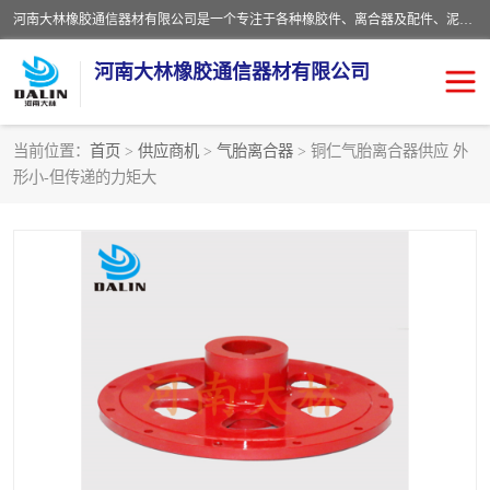
河南大林橡胶通信器材有限公司是一个专注于各种橡胶件、离合器及配件、泥浆泵及配件等产品设计制造和加工的企业。产品应用于矿山、冶金、石油、钢铁、化工、水泥、船舶、造纸、通用机械等各种大功率机械传动或制动装置。
河南大林橡胶通信器材有限公司
当前位置：
首页
>
供应商机
>
气胎离合器
> 铜仁气胎离合器供应 外
形小-但传递的力矩大
推盘离合器
通风离合器
VC离合器
矿山离合器
PO隔膜离合器
气胎离合器
泥浆泵空气包胶囊
气动元件
DY隔膜式离合器
CB离合器
KB离合器
实芯轮胎