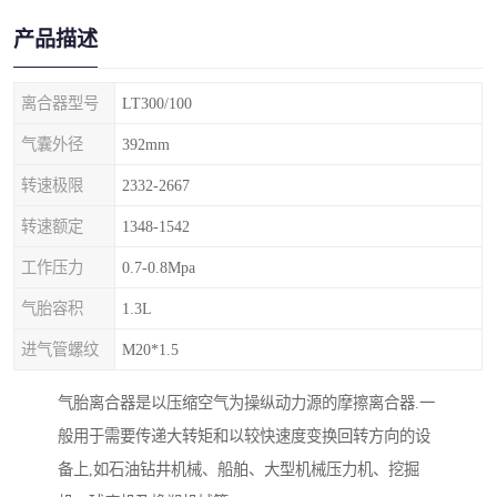
产品描述
离合器型号
LT300/100
气囊外径
392mm
转速极限
2332-2667
转速额定
1348-1542
工作压力
0.7-0.8Mpa
气胎容积
1.3L
进气管螺纹
M20*1.5
气胎离合器是以压缩空气为操纵动力源的摩擦离合器.一
般用于需要传递大转矩和以较快速度变换回转方向的设
备上,如石油钻井机械、船舶、大型机械压力机、挖掘