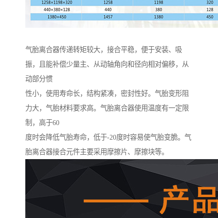
气胎离合器传递转矩较大，接合平稳，便于安装、吸
振，且能补偿少量主、从动轴角向和径向相对偏移，从
动部分惯
性小，使用寿命长，结构紧凑，密封性好。气胎变形阻
力大，气胎材料要求高。气胎离合器使用温度有一定限
制，高于60
度时会降低气胎寿命，低于-20度时容易使气胎变脆。气
胎离合器接合元件主要采用摩擦片、摩擦块等。