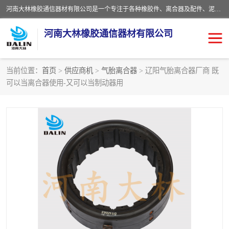
河南大林橡胶通信器材有限公司是一个专注于各种橡胶件、离合器及配件、泥浆泵及配件等产品设计制造和加工的企业。产品应用于矿山、冶金、石油、钢铁、化工、水泥、船舶、造纸、通用机械等各种大功率机械传动或制动装置。
河南大林橡胶通信器材有限公司
当前位置：
首页
>
供应商机
>
气胎离合器
> 辽阳气胎离合器厂商 既
可以当离合器使用-又可以当制动器用
推盘离合器
通风离合器
VC离合器
矿山离合器
PO隔膜离合器
气胎离合器
泥浆泵空气包胶囊
气动元件
DY隔膜式离合器
CB离合器
KB离合器
实芯轮胎