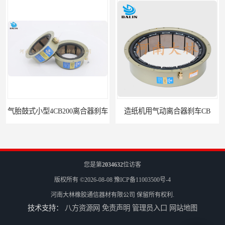
离合器刹车
造纸机用气动离合器刹车CB
您是第
2034632
位访客
版权所有 ©2026-08-08
豫ICP备11003500号-4
河南大林橡胶通信器材有限公司
保留所有权利.
技术支持：
八方资源网
免责声明
管理员入口
网站地图