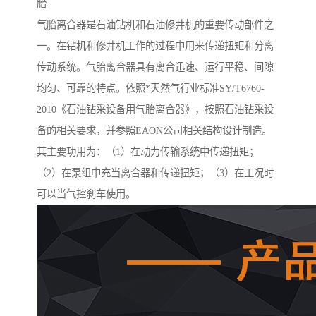
胎
气胎离合器是石油钻机和石油修井机的重要传动部件之
一。在钻机和修井机工作的过程中用来传递扭矩和分离
传动系统。气胎离合器具有离合迅速、运行平稳、间隙
均匀、可靠的特点。依照*天然气行业标准SY/T6760-
2010《石油钻采设备用气胎离合器》，按照石油钻采设
备的相关要求，并参照EAON公司相关结构设计制造。
其主要功用为：（1）在动力传输系统中传递扭矩；
（2）在泵组中充当离合器和传递扭矩；（3）在工况时
可以当气控刹车使用。