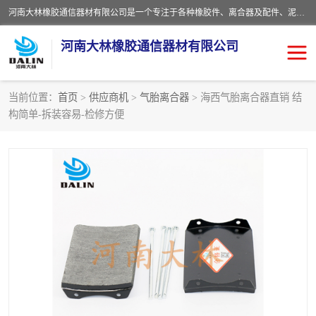
河南大林橡胶通信器材有限公司是一个专注于各种橡胶件、离合器及配件、泥浆泵及配件等产品设计制造和加工的企业。产品应用于矿山、冶金、石油、钢铁、化工、水泥、船舶、造纸、通用机械等各种大功率机械传动或制动装置。
河南大林橡胶通信器材有限公司
当前位置：
首页
>
供应商机
>
气胎离合器
> 海西气胎离合器直销 结
构简单-拆装容易-检修方便
推盘离合器
通风离合器
VC离合器
矿山离合器
PO隔膜离合器
气胎离合器
泥浆泵空气包胶囊
气动元件
DY隔膜式离合器
CB离合器
KB离合器
实芯轮胎