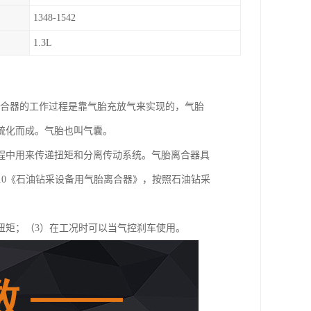
1348-1542
1.3L
离合器的工作过程是靠气胎充放气来实现的，气胎
硫化而成。气胎也叫气囊。
程中用来传递扭矩和分离传动系统。气胎离合器具
2010《石油钻采设备用气胎离合器》，按照石油钻采
扭矩；（3）在工况时可以当气控刹车使用。