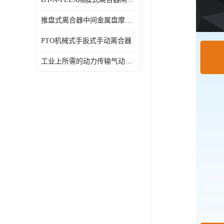
推盘式离合器中间金属盘摩擦盘18寸
PTO机械式手扳式手动离合器
工业上所需的动力传输气动离合器WCB424