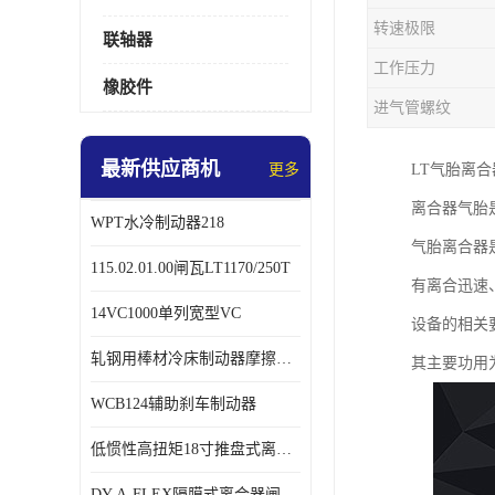
转速极限
联轴器
工作压力
橡胶件
进气管螺纹
最新供应商机
更多
LT气胎离
离合器气胎
WPT水冷制动器218
气胎离合器
115.02.01.00闸瓦LT1170/250T
有离合迅速、
14VC1000单列宽型VC
设备的相关
轧钢用棒材冷床制动器摩擦片218
其主要功用
WCB124辅助刹车制动器
低惯性高扭矩18寸推盘式离合器中心盘齿盘W18-11-101
DY-A-FLEX隔膜式离合器闸瓦总成7015125A