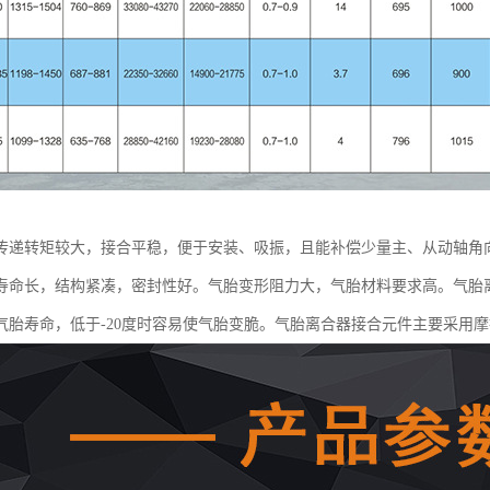
传递转矩较大，接合平稳，便于安装、吸振，且能补偿少量主、从动轴角
寿命长，结构紧凑，密封性好。气胎变形阻力大，气胎材料要求高。气胎离
气胎寿命，低于-20度时容易使气胎变脆。气胎离合器接合元件主要采用