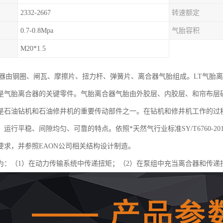
2332-2667
转速额定
0.7-0.8Mpa
气胎容积
M20*1.5
合器由钢圈、闸瓦、摩擦片、扭力杆、弹簧片、离合器气胎组成。LT气胎
是气胎离合器的关键零件。气胎离合器气胎由外胶层、内胶层、和帘布层
是石油钻机和石油修井机的重要传动部件之一。在钻机和修井机工作的过
运行平稳、间隙均匀、可靠的特点。依照*天然气行业标准SY/T6760-
要求，并参照EAON公司相关结构设计制造。
为：（1）在动力传输系统中传递扭矩；（2）在泵组中充当离合器和传递