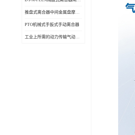
推盘式离合器中间金属盘摩擦盘18寸
PTO机械式手扳式手动离合器
工业上所需的动力传输气动离合器WCB424