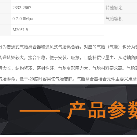
2332-2667
转速额定
0.7-0.8Mpa
气胎容积
M20*1.5
分为普通式气胎离合器和通风式气胎离合器，对应的气胎（气囊）也分为
传递转矩较大，接合平稳，便于安装、吸振，且能补偿少量主、从动轴角
寿命长，结构紧凑，密封性好。气胎变形阻力大，气胎材料要求高。气胎离
气胎寿命，低于-20度时容易使气胎变脆。气胎离合器接合元件主要采用