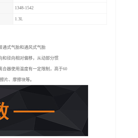
1348-1542
1.3L
普通式气胎和通风式气胎
向和径向相对偏移，从动部分惯
合器使用温度有一定限制，高于60
摩擦片、摩擦块等。