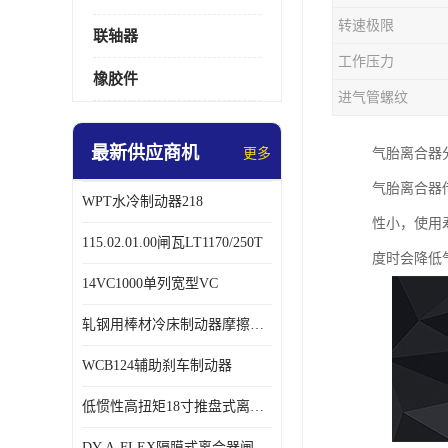
转速极限
联轴器
工作压力
橡胶件
进气管螺纹
最新供应商机
更多
气胎离合器
气胎离合器
WPT水冷制动器218
性小，使用
115.02.01.00闸瓦LT1170/250T
度时会降低
14VC1000单列宽型VC
轧钢用棒材冷床制动器摩擦片218
WCB124辅助刹车制动器
低惯性高扭矩18寸推盘式离合器中心盘齿盘W18-11-101
DY-A-FLEX隔膜式离合器闸瓦总成7015125A