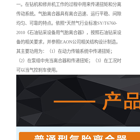
一。在钻机和修井机工作的过程中用来传递扭矩和分离
传动系统。气胎离合器具有离合迅速、运行平稳、间隙
均匀、可靠的特点。依照*天然气行业标准SY/T6760-
2010《石油钻采设备用气胎离合器》，按照石油钻采设
备的相关要求，并参照EAON公司相关结构设计制造。
其主要功用为：（1）在动力传输系统中传递扭矩；
（2）在泵组中充当离合器和传递扭矩；（3）在工况时
可以当气控刹车使用。