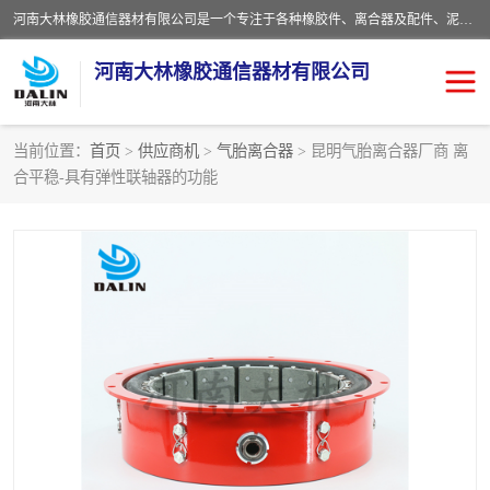
河南大林橡胶通信器材有限公司是一个专注于各种橡胶件、离合器及配件、泥浆泵及配件等产品设计制造和加工的企业。产品应用于矿山、冶金、石油、钢铁、化工、水泥、船舶、造纸、通用机械等各种大功率机械传动或制动装置。
河南大林橡胶通信器材有限公司
当前位置：
首页
>
供应商机
>
气胎离合器
> 昆明气胎离合器厂商 离
合平稳-具有弹性联轴器的功能
推盘离合器
通风离合器
VC离合器
矿山离合器
PO隔膜离合器
气胎离合器
泥浆泵空气包胶囊
气动元件
DY隔膜式离合器
CB离合器
KB离合器
实芯轮胎