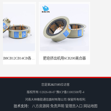
肥皂挤出机用6CB200离合器
冷镦机刹车6CB,8CB,12CB,18CB
您是第
2027195
位访客
版权所有 ©2026-08-07
豫ICP备11003500号-4
河南大林橡胶通信器材有限公司
保留所有权利.
技术支持：
八方资源网
免责声明
管理员入口
网站地图