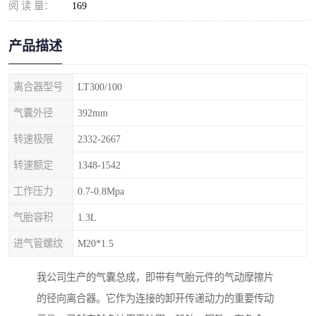
阅 读 量：
169
产品描述
离合器型号
LT300/100
气囊外径
392mm
转速极限
2332-2667
转速额定
1348-1542
工作压力
0.7-0.8Mpa
气胎容积
1.3L
进气管螺纹
M20*1.5
我公司生产的气囊总成，即带有气胎元件的气动摩擦片
的径向离合器。它作为连接的卸开传递动力的重要传动