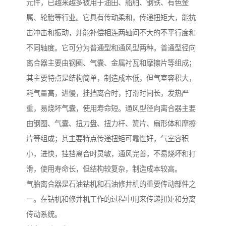
元件，已越来越多被用于油田、船舶、钢铁、有色金
属、轮胎等行业。它具有传动柔和，传递扭矩大，能抗
击冲击和振动，并能补偿相连两轴间不大的不平行度和
不同轴度。它可分为普通型和通风型两种。普通型径向
离合器主要由钢圈、气囊、金属衬瓦和摩擦片等组成；
其主要特点是结构简单，制造成本低，但气室容积大，
耗气量高，进慢，挂挡离合时，打滑时间长，发热严
重，易烧坏气囊，使用寿命短。通风型径向离合器主要
由钢圈、气囊、扭力盘、扭力杆、簧片、扇形体和摩擦
片等组成；其主要特点传递扭矩可靠性好，气室容积
小，进快，挂挡离合时灵敏，通风完善，不易烧坏和打
滑，使用寿命长，但结构较复杂，制造成本较高。
气胎离合器是石油钻机和石油修井机的重要传动部件之
一。在钻机和修井机工作的过程中用来传递扭矩和分离
传动系统。