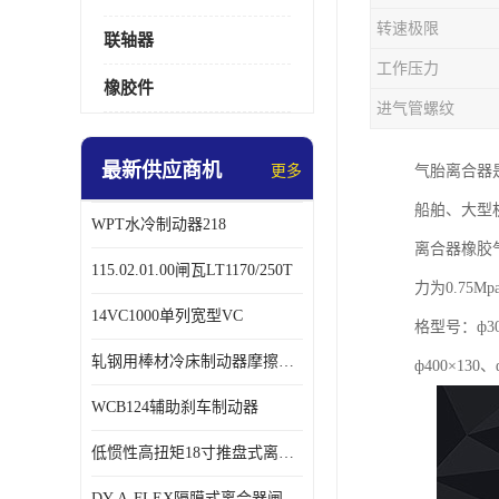
转速极限
联轴器
工作压力
橡胶件
进气管螺纹
最新供应商机
更多
气胎离合器
船舶、大型
WPT水冷制动器218
离合器橡胶
115.02.01.00闸瓦LT1170/250T
力为0.7
14VC1000单列宽型VC
格型号：ф300
轧钢用棒材冷床制动器摩擦片218
ф400×130、
WCB124辅助刹车制动器
低惯性高扭矩18寸推盘式离合器中心盘齿盘W18-11-101
DY-A-FLEX隔膜式离合器闸瓦总成7015125A