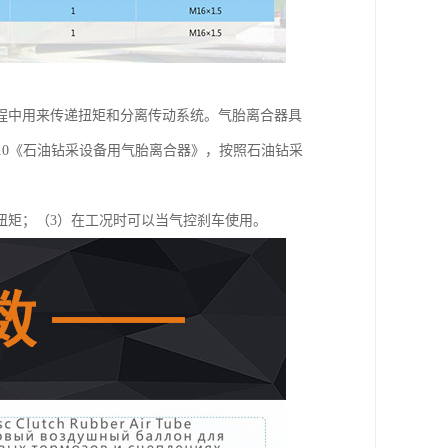
程中用来传递扭矩和分离传动系统。气胎离合器具
2010《石油钻采设备用气胎离合器》，按照石油钻采
扭矩；（3）在工况时可以当气控刹车使用。