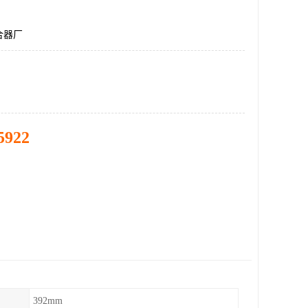
合器厂
5922
392mm