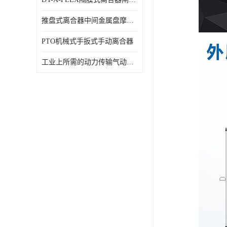
推盘式离合器中间金属盘摩擦盘18寸
PTO机械式手扳式手动离合器
工业上所需的动力传输气动离合器WCB424