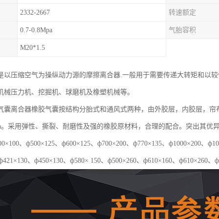
2332-2667
转速额定
0.7-0.8Mpa
气胎容积
M20*1.5
是以压缩空气为操纵动力源的摩擦离合器.一般用于需要传递大转矩和以较
机械压力机、挖掘机、球磨机及橡塑机械等。
气囊离合器橡胶气囊按结构分胎式和通风式两种，由外胶层，内胶层，帘
5Mpa。采用弹性、撕裂、耐磨性及强的橡胶原材料，合理的配合。突出其
×100、ф500×125、ф600×125、ф700×200、ф770×135、ф1000×20
ф421×130、ф450×130、ф580× 150、ф500×260、ф610×160、ф610×260、ф