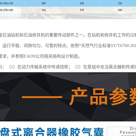
是石油钻机和石油修井机的重要传动部件之一。在钻机和修井机工作的过
运行平稳、间隙均匀、可靠的特点。依照*天然气行业标准SY/T6760-
要求，并参照EAON公司相关结构设计制造。
为：（1）在动力传输系统中传递扭矩；（2）在泵组中充当离合器和传递