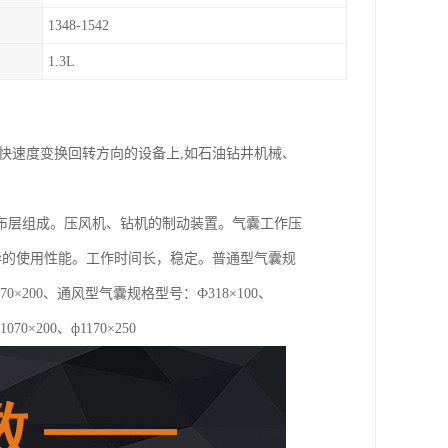
1348-1542
1.3L
快速度变换回转方向的设备上,如石油钻井机械、
布层组成。压风机、钻机的制动装置。气囊工作压
优异的使用性能。工作时间长，稳定。普通型气囊规
0、ф1070×200、通风型气囊规格型号：Ф318×100、
1070×200、ф1170×250