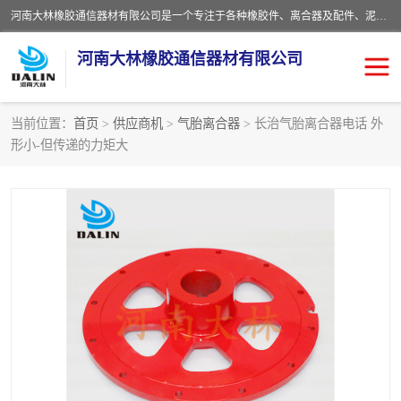
河南大林橡胶通信器材有限公司是一个专注于各种橡胶件、离合器及配件、泥浆泵及配件等产品设计制造和加工的企业。产品应用于矿山、冶金、石油、钢铁、化工、水泥、船舶、造纸、通用机械等各种大功率机械传动或制动装置。
河南大林橡胶通信器材有限公司
当前位置：
首页
>
供应商机
>
气胎离合器
> 长治气胎离合器电话 外
形小-但传递的力矩大
推盘离合器
通风离合器
VC离合器
矿山离合器
PO隔膜离合器
气胎离合器
泥浆泵空气包胶囊
气动元件
DY隔膜式离合器
CB离合器
KB离合器
实芯轮胎