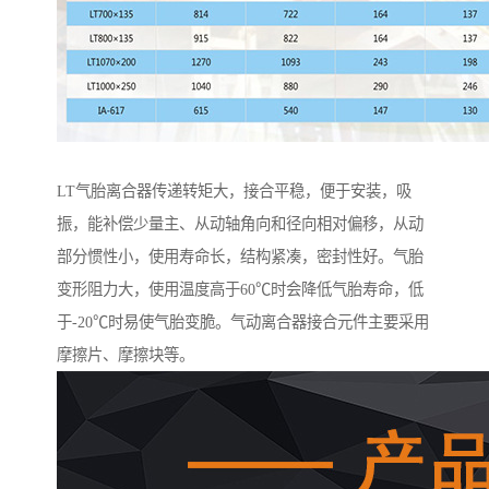
LT气胎离合器传递转矩大，接合平稳，便于安装，吸
振，能补偿少量主、从动轴角向和径向相对偏移，从动
部分惯性小，使用寿命长，结构紧凑，密封性好。气胎
变形阻力大，使用温度高于60℃时会降低气胎寿命，低
于-20℃时易使气胎变脆。气动离合器接合元件主要采用
摩擦片、摩擦块等。