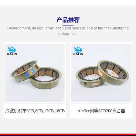
产品推荐
Development, design, production and sales in one of the manufacturing
enterprises
冷镦机刹车6CB,8CB,12CB,18CB
Airflex同等6CB200离合器