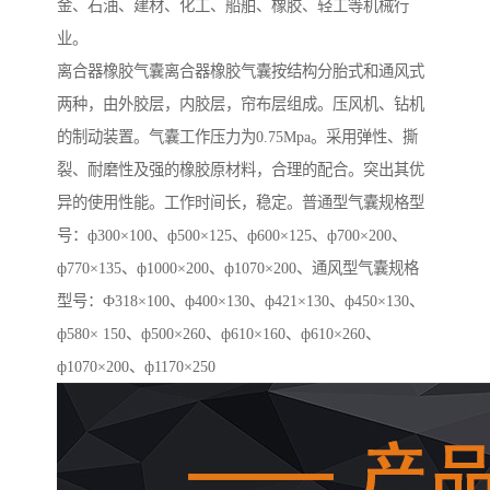
金、石油、建材、化工、船舶、橡胶、轻工等机械行
业。
离合器橡胶气囊离合器橡胶气囊按结构分胎式和通风式
两种，由外胶层，内胶层，帘布层组成。压风机、钻机
的制动装置。气囊工作压力为0.75Mpa。采用弹性、撕
裂、耐磨性及强的橡胶原材料，合理的配合。突出其优
异的使用性能。工作时间长，稳定。普通型气囊规格型
号：ф300×100、ф500×125、ф600×125、ф700×200、
ф770×135、ф1000×200、ф1070×200、通风型气囊规格
型号：Ф318×100、ф400×130、ф421×130、ф450×130、
ф580× 150、ф500×260、ф610×160、ф610×260、
ф1070×200、ф1170×250