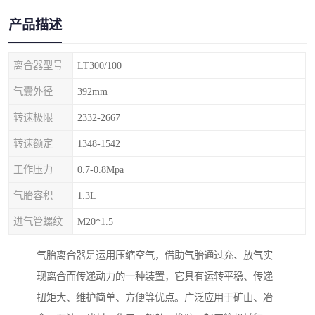
产品描述
离合器型号
LT300/100
气囊外径
392mm
转速极限
2332-2667
转速额定
1348-1542
工作压力
0.7-0.8Mpa
气胎容积
1.3L
进气管螺纹
M20*1.5
气胎离合器是运用压缩空气，借助气胎通过充、放气实
现离合而传递动力的一种装置，它具有运转平稳、传递
扭矩大、维护简单、方便等优点。广泛应用于矿山、冶