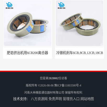
B200离合器
冷镦机刹车6CB,8CB,12CB,18CB
您是第
2020002
位访客
版权所有 ©2026-08-06
豫ICP备11003500号-4
河南大林橡胶通信器材有限公司
保留所有权利.
技术支持：
八方资源网
免责声明
管理员入口
网站地图