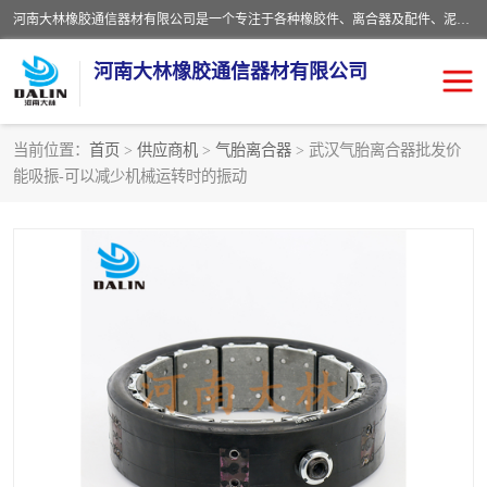
河南大林橡胶通信器材有限公司是一个专注于各种橡胶件、离合器及配件、泥浆泵及配件等产品设计制造和加工的企业。产品应用于矿山、冶金、石油、钢铁、化工、水泥、船舶、造纸、通用机械等各种大功率机械传动或制动装置。
河南大林橡胶通信器材有限公司
当前位置：
首页
>
供应商机
>
气胎离合器
> 武汉气胎离合器批发价
能吸振-可以减少机械运转时的振动
推盘离合器
通风离合器
VC离合器
矿山离合器
PO隔膜离合器
气胎离合器
泥浆泵空气包胶囊
气动元件
DY隔膜式离合器
CB离合器
KB离合器
实芯轮胎