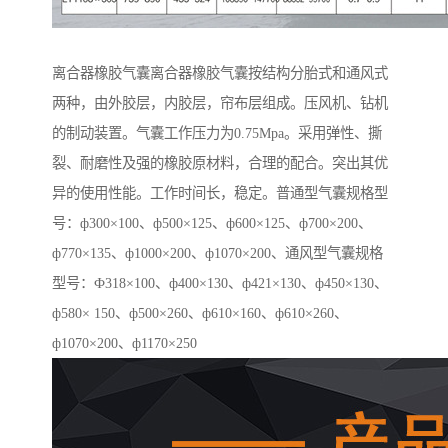
离合器橡胶气囊离合器橡胶气囊按结构分胎式和通风式
两种，由外胶层，内胶层，帘布层组成。压风机、钻机
的制动装置。气囊工作压力为0.75Mpa。采用弹性、撕
裂、耐磨性及强的橡胶原材料，合理的配合。突出其优
异的使用性能。工作时间长，稳定。普通型气囊规格型
号：ф300×100、ф500×125、ф600×125、ф700×200、
ф770×135、ф1000×200、ф1070×200、通风型气囊规格
型号：Ф318×100、ф400×130、ф421×130、ф450×130、
ф580× 150、ф500×260、ф610×160、ф610×260、
ф1070×200、ф1170×250