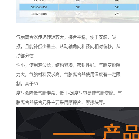
气胎离合器传递转矩较大，接合平稳，便于安装、吸
振，且能补偿少量主、从动轴角向和径向相对偏移，从
动部分惯
性小，使用寿命长，结构紧凑，密封性好。气胎变形阻
力大，气胎材料要求高。气胎离合器使用温度有一定限
制，高于60
度时会降低气胎寿命，低于-20度时容易使气胎变脆。气
胎离合器接合元件主要采用摩擦片、摩擦块等。