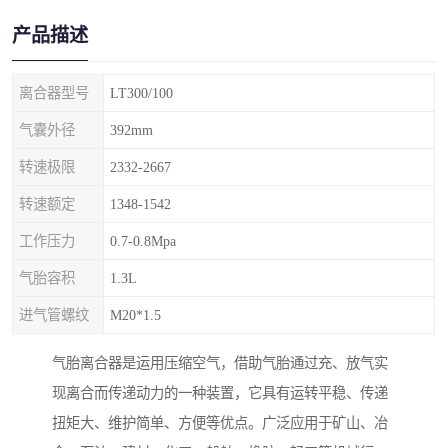
产品描述
离合器型号
LT300/100
气囊外径
392mm
转速极限
2332-2667
转速额定
1348-1542
工作压力
0.7-0.8Mpa
气胎容积
1.3L
进气管螺纹
M20*1.5
气胎离合器是运用压缩空气，借助气胎通过充、放气实
现离合而传递动力的一种装置，它具有运转平稳、传递
扭矩大、维护简单、方便等优点。广泛应用于矿山、冶