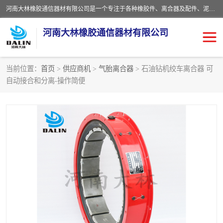
河南大林橡胶通信器材有限公司是一个专注于各种橡胶件、离合器及配件、泥浆泵及配件等产品设计制造和加工的企业。产品应用于矿山、冶金、石油、钢铁、化工、水泥、船舶、造纸、通用机械等各种大功率机械传动或制动装置。
河南大林橡胶通信器材有限公司
当前位置：
首页
>
供应商机
>
气胎离合器
> 石油钻机绞车离合器 可
自动接合和分离-操作简便
推盘离合器
通风离合器
VC离合器
矿山离合器
PO隔膜离合器
气胎离合器
泥浆泵空气包胶囊
气动元件
DY隔膜式离合器
CB离合器
KB离合器
实芯轮胎