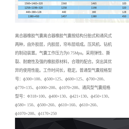
离合器橡胶气囊离合器橡胶气囊按结构分胎式和通风式
两种，由外胶层，内胶层，帘布层组成。压风机、钻机
的制动装置。气囊工作压力为0.75Mpa。采用弹性、撕
裂、耐磨性及强的橡胶原材料，合理的配合。突出其优
异的使用性能。工作时间长，稳定。普通型气囊规格型
号：ф300×100、ф500×125、ф600×125、ф700×200、
ф770×135、ф1000×200、ф1070×200、通风型气囊规格
型号：Ф318×100、ф400×130、ф421×130、ф450×130、
ф580× 150、ф500×260、ф610×160、ф610×260、
ф1070×200、ф1170×250