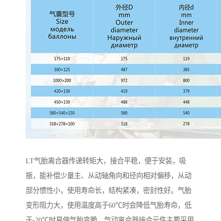
LT气胎离合器传递转矩大，接合平稳，便于安装，吸
振，能补偿少量主、从动轴角向和径向相对偏移，从动
部分惯性小，使用寿命长，结构紧凑，密封性好。气胎
变形阻力大，使用温度高于60℃时会降低气胎寿命，低
于-20℃时易使气胎变脆。气动离合器接合元件主要采用