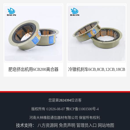
肥皂挤出机用6CB200离合器
冷镦机刹车6CB,8CB,12CB,18CB
您是第
2024394
位访客
版权所有 ©2026-08-07
豫ICP备11003500号-4
河南大林橡胶通信器材有限公司
保留所有权利.
技术支持：
八方资源网
免责声明
管理员入口
网站地图