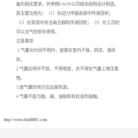
备的相关要求，并参照EAON公司相关结构设计制造。
其主要功用为：（1）在动力传输系统中传递扭矩；
（2）在泵组中充当离合器和传递扭矩；（3）在工况时
可以当气控刹车使用。
注意事项
1.气囊长时间不用时，放置在室内干燥、阴凉、通风
处。
2.气囊应伸开平放，不得堆放，亦不得在气囊上堆压重
物。
3.放气囊的地方应远离热源。
4.气囊不能与酸、碱、油脂和有机溶剂接触。
http://www.hndl001.com