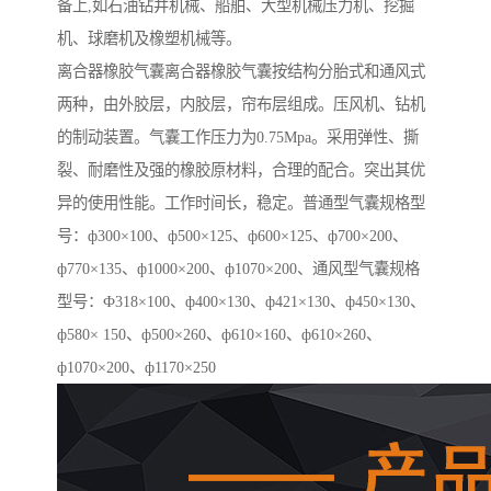
备上,如石油钻井机械、船舶、大型机械压力机、挖掘
机、球磨机及橡塑机械等。
离合器橡胶气囊离合器橡胶气囊按结构分胎式和通风式
两种，由外胶层，内胶层，帘布层组成。压风机、钻机
的制动装置。气囊工作压力为0.75Mpa。采用弹性、撕
裂、耐磨性及强的橡胶原材料，合理的配合。突出其优
异的使用性能。工作时间长，稳定。普通型气囊规格型
号：ф300×100、ф500×125、ф600×125、ф700×200、
ф770×135、ф1000×200、ф1070×200、通风型气囊规格
型号：Ф318×100、ф400×130、ф421×130、ф450×130、
ф580× 150、ф500×260、ф610×160、ф610×260、
ф1070×200、ф1170×250