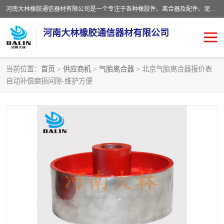
河南大林橡胶通信器材有限公司是一个专注于各种橡胶件、离合器及配件、泥浆泵及配件等产品设计制造和加工的企业。产品应用于矿山、冶金、石油、钢铁、化工、水泥、船舶、造纸、通用机械等各种大功率机械传动或制动装置。
河南大林橡胶通信器材有限公司
当前位置：
首页
>
供应商机
>
气胎离合器
> 北京气胎离合器报价表
自动补偿磨损间隙-维护方便
推盘离合器
通风离合器
VC离合器
矿山离合器
PO隔膜离合器
气胎离合器
泥浆泵空气包胶囊
气动元件
DY隔膜式离合器
CB离合器
KB离合器
实芯轮胎