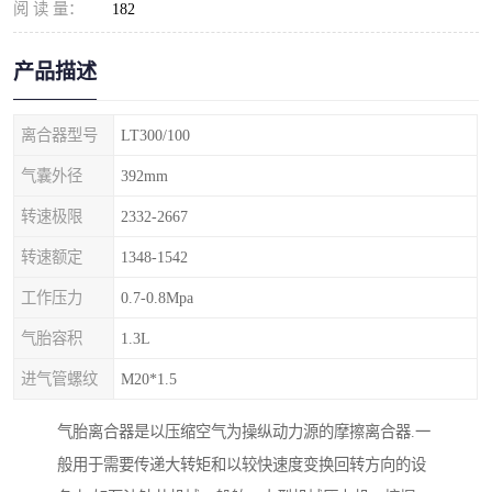
阅 读 量：
182
产品描述
离合器型号
LT300/100
气囊外径
392mm
转速极限
2332-2667
转速额定
1348-1542
工作压力
0.7-0.8Mpa
气胎容积
1.3L
进气管螺纹
M20*1.5
气胎离合器是以压缩空气为操纵动力源的摩擦离合器.一
般用于需要传递大转矩和以较快速度变换回转方向的设