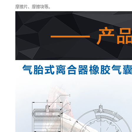
摩擦片、摩擦块等。