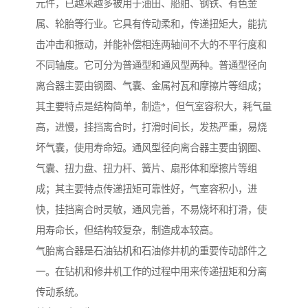
元件，已越来越多被用于油田、船舶、钢铁、有色金
属、轮胎等行业。它具有传动柔和，传递扭矩大，能抗
击冲击和振动，并能补偿相连两轴间不大的不平行度和
不同轴度。它可分为普通型和通风型两种。普通型径向
离合器主要由钢圈、气囊、金属衬瓦和摩擦片等组成；
其主要特点是结构简单，制造*，但气室容积大，耗气量
高，进慢，挂挡离合时，打滑时间长，发热严重，易烧
坏气囊，使用寿命短。通风型径向离合器主要由钢圈、
气囊、扭力盘、扭力杆、簧片、扇形体和摩擦片等组
成；其主要特点传递扭矩可靠性好，气室容积小，进
快，挂挡离合时灵敏，通风完善，不易烧坏和打滑，使
用寿命长，但结构较复杂，制造成本较高。
气胎离合器是石油钻机和石油修井机的重要传动部件之
一。在钻机和修井机工作的过程中用来传递扭矩和分离
传动系统。