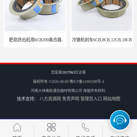
冷镦机刹车6CB,8CB,12CB,18CB
Airflex同等6CB200离合器
您是第
2037963
位访客
版权所有 ©2026-08-09
豫ICP备11003500号-4
河南大林橡胶通信器材有限公司
保留所有权利.
技术支持：
八方资源网
免责声明
管理员入口
网站地图
冷镦机电机用小型8CB250离合器制动器刹车
气胎鼓式小型4CB200离合器刹车