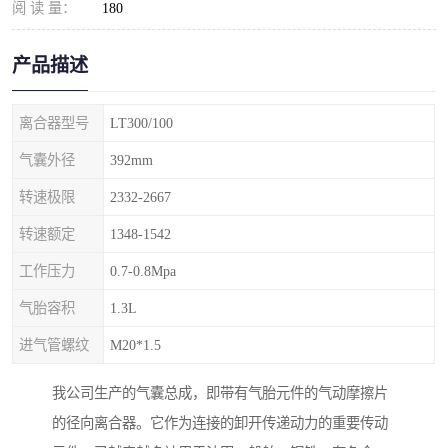
阅 读 量：
180
产品描述
离合器型号
LT300/100
气囊外径
392mm
转速极限
2332-2667
转速额定
1348-1542
工作压力
0.7-0.8Mpa
气胎容积
1.3L
进气管螺纹
M20*1.5
我公司生产的气囊总成，即带有气胎元件的气动摩擦片
的径向离合器。它作为连接的卸开传递动力的重要传动