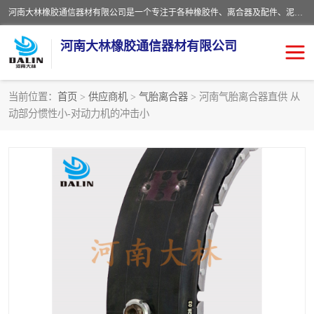
河南大林橡胶通信器材有限公司是一个专注于各种橡胶件、离合器及配件、泥浆泵及配件等产品设计制造和加工的企业。产品应用于矿山、冶金、石油、钢铁、化工、水泥、船舶、造纸、通用机械等各种大功率机械传动或制动装置。
河南大林橡胶通信器材有限公司
当前位置：
首页
>
供应商机
>
气胎离合器
> 河南气胎离合器直供 从
动部分惯性小-对动力机的冲击小
推盘离合器
通风离合器
VC离合器
矿山离合器
PO隔膜离合器
气胎离合器
泥浆泵空气包胶囊
气动元件
DY隔膜式离合器
CB离合器
KB离合器
实芯轮胎