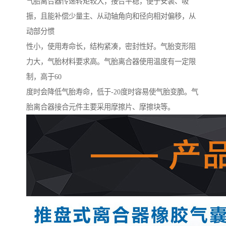
气胎离合器传递转矩较大，接合平稳，便于安装、吸
振，且能补偿少量主、从动轴角向和径向相对偏移，从
动部分惯
性小，使用寿命长，结构紧凑，密封性好。气胎变形阻
力大，气胎材料要求高。气胎离合器使用温度有一定限
制，高于60
度时会降低气胎寿命，低于-20度时容易使气胎变脆。气
胎离合器接合元件主要采用摩擦片、摩擦块等。