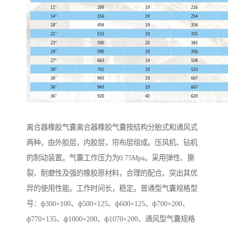
离合器橡胶气囊离合器橡胶气囊按结构分胎式和通风式
两种，由外胶层，内胶层，帘布层组成。压风机、钻机
的制动装置。气囊工作压力为0.75Mpa。采用弹性、撕
裂、耐磨性及强的橡胶原材料，合理的配合。突出其优
异的使用性能。工作时间长，稳定。普通型气囊规格型
号：ф300×100、ф500×125、ф600×125、ф700×200、
ф770×135、ф1000×200、ф1070×200、通风型气囊规格