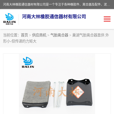
河南大林橡胶通信器材有限公司是一个专注于各种橡胶件、离合器及配件、泥浆泵及配件等产品设计制造和加工的企业。产品应用于矿山、冶金、石油、钢铁、化工、水泥、船舶、造纸、通用机械等各种大功率机械传动或制动装置。
河南大林橡胶通信器材有限公司
当前位置：
首页
>
供应商机
>
气胎离合器
> 巢湖气胎离合器直供 外
形小-但传递的力矩大
推盘离合器
通风离合器
VC离合器
矿山离合器
PO隔膜离合器
气胎离合器
泥浆泵空气包胶囊
气动元件
DY隔膜式离合器
CB离合器
KB离合器
实芯轮胎