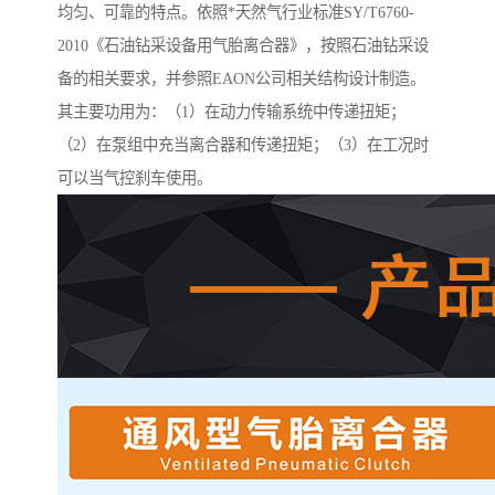
均匀、可靠的特点。依照*天然气行业标准SY/T6760-
2010《石油钻采设备用气胎离合器》，按照石油钻采设
备的相关要求，并参照EAON公司相关结构设计制造。
其主要功用为：（1）在动力传输系统中传递扭矩；
（2）在泵组中充当离合器和传递扭矩；（3）在工况时
可以当气控刹车使用。