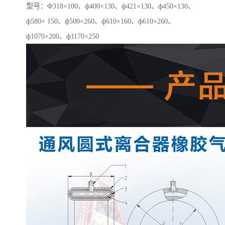
型号：Ф318×100、ф400×130、ф421×130、ф450×130、
ф580× 150、ф500×260、ф610×160、ф610×260、
ф1070×200、ф1170×250