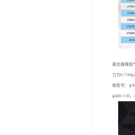
离合器橡胶
力为0.7
格型号：ф300
ф400×130、