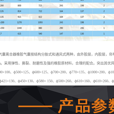
气囊离合器橡胶气囊按结构分胎式和通风式两种，由外胶层，内胶层，帘
5Mpa。采用弹性、撕裂、耐磨性及强的橡胶原材料，合理的配合。突出其
×100、ф500×125、ф600×125、ф700×200、ф770×135、ф1000×20
ф421×130、ф450×130、ф580× 150、ф500×260、ф610×160、ф610×260、ф