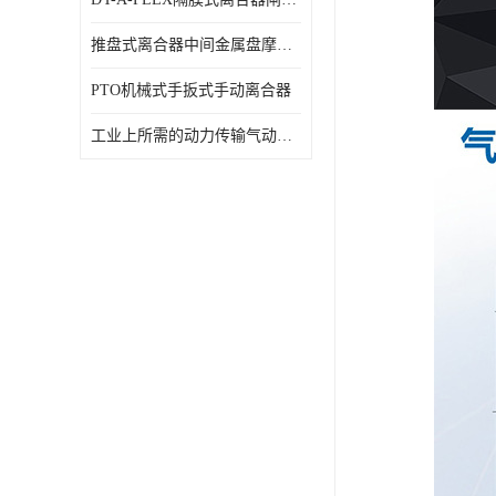
推盘式离合器中间金属盘摩擦盘18寸
PTO机械式手扳式手动离合器
工业上所需的动力传输气动离合器WCB424