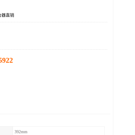
合器直销
5922
392mm