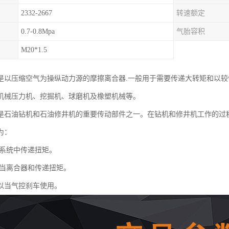
2332-2667
转速额定
0.7-0.8Mpa
气胎容积
M20*1.5
是以压缩空气为操纵动力源的摩擦离合器.一般用于需要传递大转矩和以较
机械压力机、挖掘机、球磨机及橡塑机械等。
是石油钻机和石油修井机的重要传动部件之一。在钻机和修井机工作的过
为：
系统中传递扭矩。
当离合器和传递扭矩。
以当气控刹车使用。