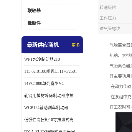
转速极限
联轴器
工作压力
橡胶件
进气管螺纹
最新供应商机
更多
气胎离合器
船舶、大型
WPT水冷制动器218
气胎离合器
115.02.01.00闸瓦LT1170/250T
其主要功用
14VC1000单列宽型VC
在动力传输
轧钢用棒材冷床制动器摩擦片218
在泵组中充
在工况时可
WCB124辅助刹车制动器
低惯性高扭矩18寸推盘式离合器中心盘齿盘W18-11-101
DY-A-FLEX隔膜式离合器闸瓦总成7015125A