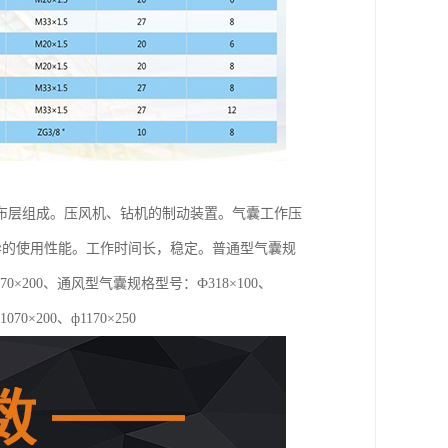
布层组成。压风机、钻机的制动装置。气囊工作压
优异的使用性能。工作时间长，稳定。普通型气囊规
0、ф1070×200、通风型气囊规格型号：Ф318×100、
1070×200、ф1170×250