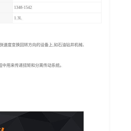
1348-1542
1.3L
快速度变换回转方向的设备上,如石油钻井机械、
程中用来传递扭矩和分离传动系统。