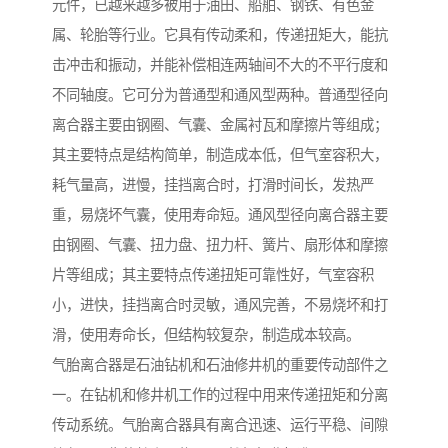
元件，已越来越多被用于油田、船舶、钢铁、有色金
属、轮胎等行业。它具有传动柔和，传递扭矩大，能抗
击冲击和振动，并能补偿相连两轴间不大的不平行度和
不同轴度。它可分为普通型和通风型两种。普通型径向
离合器主要由钢圈、气囊、金属衬瓦和摩擦片等组成；
其主要特点是结构简单，制造成本低，但气室容积大，
耗气量高，进慢，挂挡离合时，打滑时间长，发热严
重，易烧坏气囊，使用寿命短。通风型径向离合器主要
由钢圈、气囊、扭力盘、扭力杆、簧片、扇形体和摩擦
片等组成；其主要特点传递扭矩可靠性好，气室容积
小，进快，挂挡离合时灵敏，通风完善，不易烧坏和打
滑，使用寿命长，但结构较复杂，制造成本较高。
气胎离合器是石油钻机和石油修井机的重要传动部件之
一。在钻机和修井机工作的过程中用来传递扭矩和分离
传动系统。气胎离合器具有离合迅速、运行平稳、间隙