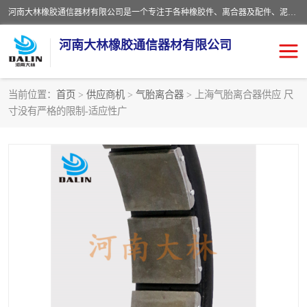
河南大林橡胶通信器材有限公司是一个专注于各种橡胶件、离合器及配件、泥浆泵及配件等产品设计制造和加工的企业。产品应用于矿山、冶金、石油、钢铁、化工、水泥、船舶、造纸、通用机械等各种大功率机械传动或制动装置。
河南大林橡胶通信器材有限公司
当前位置：
首页
>
供应商机
>
气胎离合器
> 上海气胎离合器供应 尺
寸没有严格的限制-适应性广
推盘离合器
通风离合器
VC离合器
矿山离合器
PO隔膜离合器
气胎离合器
泥浆泵空气包胶囊
气动元件
DY隔膜式离合器
CB离合器
KB离合器
实芯轮胎