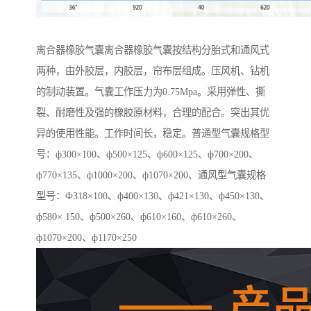
离合器橡胶气囊离合器橡胶气囊按结构分胎式和通风式
两种，由外胶层，内胶层，帘布层组成。压风机、钻机
的制动装置。气囊工作压力为0.75Mpa。采用弹性、撕
裂、耐磨性及强的橡胶原材料，合理的配合。突出其优
异的使用性能。工作时间长，稳定。普通型气囊规格型
号：ф300×100、ф500×125、ф600×125、ф700×200、
ф770×135、ф1000×200、ф1070×200、通风型气囊规格
型号：Ф318×100、ф400×130、ф421×130、ф450×130、
ф580× 150、ф500×260、ф610×160、ф610×260、
ф1070×200、ф1170×250