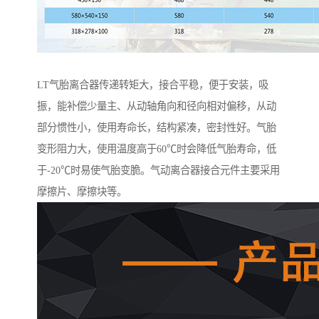
LT气胎离合器传递转矩大，接合平稳，便于安装，吸
振，能补偿少量主、从动轴角向和径向相对偏移，从动
部分惯性小，使用寿命长，结构紧凑，密封性好。气胎
变形阻力大，使用温度高于60℃时会降低气胎寿命，低
于-20℃时易使气胎变脆。气动离合器接合元件主要采用
摩擦片、摩擦块等。