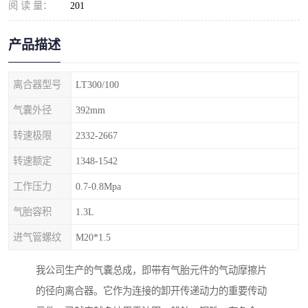
阅 读 量：
201
产品描述
离合器型号
LT300/100
气囊外径
392mm
转速极限
2332-2667
转速额定
1348-1542
工作压力
0.7-0.8Mpa
气胎容积
1.3L
进气管螺纹
M20*1.5
我公司生产的气囊总成，即带有气胎元件的气动摩擦片
的径向离合器。它作为连接的卸开传递动力的重要传动