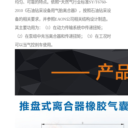
均匀、可靠的特点。依照*天然气行业标准SY/T6760-
2010《石油钻采设备用气胎离合器》，按照石油钻采设
备的相关要求，并参照EAON公司相关结构设计制造。
其主要功用为：（1）在动力传输系统中传递扭矩；
（2）在泵组中充当离合器和传递扭矩；（3）在工况时
可以当气控刹车使用。