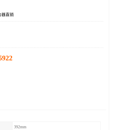
合器直销
5922
392mm