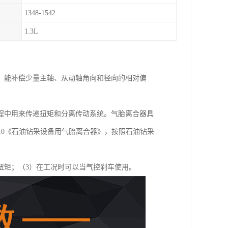
1348-1542
1.3L
、能补偿少量主轴、从动轴角向和径向的相对偏
程中用来传递扭矩和分离传动系统。气胎离合器具
2010《石油钻采设备用气胎离合器》，按照石油钻采
扭矩；（3）在工况时可以当气控刹车使用。