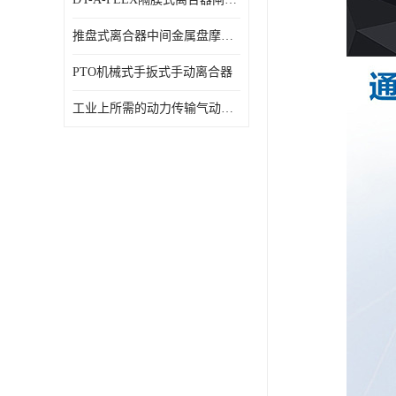
推盘式离合器中间金属盘摩擦盘18寸
PTO机械式手扳式手动离合器
工业上所需的动力传输气动离合器WCB424