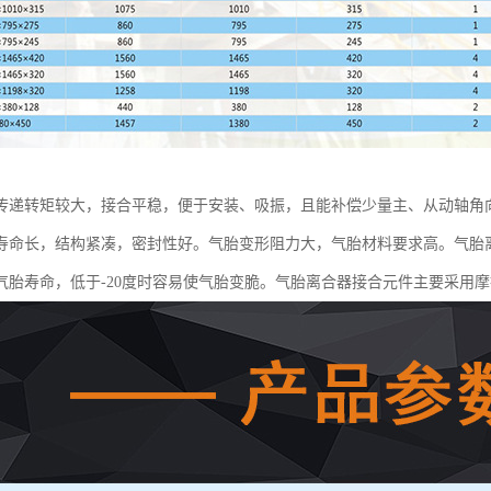
传递转矩较大，接合平稳，便于安装、吸振，且能补偿少量主、从动轴角
寿命长，结构紧凑，密封性好。气胎变形阻力大，气胎材料要求高。气胎离
气胎寿命，低于-20度时容易使气胎变脆。气胎离合器接合元件主要采用