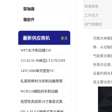
转速极限
联轴器
工作压力
橡胶件
进气管螺纹
最新供应商机
更多
河南大林橡
移、从动轴
WPT水冷制动器218
气胎离合器
115.02.01.00闸瓦LT1170/250T
有离合迅速、
14VC1000单列宽型VC
设备的相关
轧钢用棒材冷床制动器摩擦片218
其主要功用
WCB124辅助刹车制动器
低惯性高扭矩18寸推盘式离合器中心盘齿盘W18-11-101
DY-A-FLEX隔膜式离合器闸瓦总成7015125A