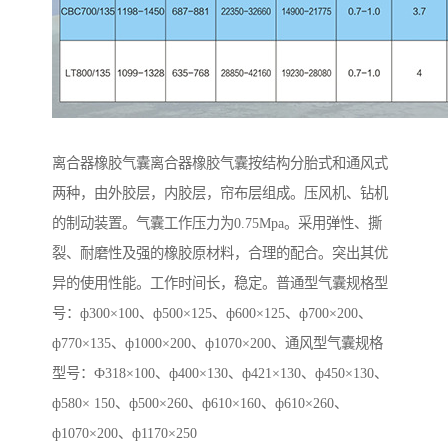
离合器橡胶气囊离合器橡胶气囊按结构分胎式和通风式
两种，由外胶层，内胶层，帘布层组成。压风机、钻机
的制动装置。气囊工作压力为0.75Mpa。采用弹性、撕
裂、耐磨性及强的橡胶原材料，合理的配合。突出其优
异的使用性能。工作时间长，稳定。普通型气囊规格型
号：ф300×100、ф500×125、ф600×125、ф700×200、
ф770×135、ф1000×200、ф1070×200、通风型气囊规格
型号：Ф318×100、ф400×130、ф421×130、ф450×130、
ф580× 150、ф500×260、ф610×160、ф610×260、
ф1070×200、ф1170×250