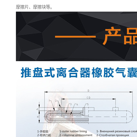
摩擦片、摩擦块等。