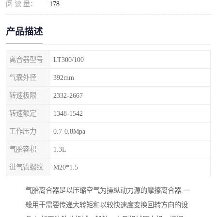
阅 读 量：
178
产品描述
离合器型号
LT300/100
气囊外径
392mm
转速极限
2332-2667
转速额定
1348-1542
工作压力
0.7-0.8Mpa
气胎容积
1.3L
进气管螺纹
M20*1.5
气胎离合器是以压缩空气为操纵动力源的摩擦离合器.一
般用于需要传递大转矩和以较快速度变换回转方向的设