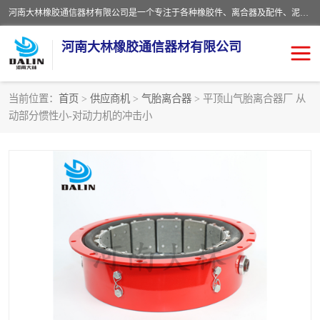
河南大林橡胶通信器材有限公司是一个专注于各种橡胶件、离合器及配件、泥浆泵及配件等产品设计制造和加工的企业。产品应用于矿山、冶金、石油、钢铁、化工、水泥、船舶、造纸、通用机械等各种大功率机械传动或制动装置。
河南大林橡胶通信器材有限公司
当前位置：
首页
>
供应商机
>
气胎离合器
> 平顶山气胎离合器厂 从
动部分惯性小-对动力机的冲击小
推盘离合器
通风离合器
VC离合器
矿山离合器
PO隔膜离合器
气胎离合器
泥浆泵空气包胶囊
气动元件
DY隔膜式离合器
CB离合器
KB离合器
实芯轮胎