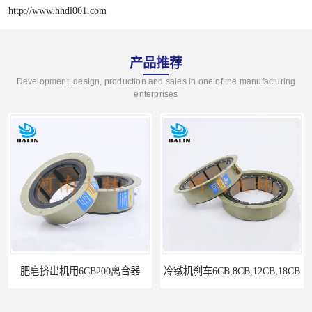
http://www.hndl001.com
产品推荐
Development, design, production and sales in one of the manufacturing
enterprises
肥皂挤出机用6CB200离合器
冷镦机刹车6CB,8CB,12CB,18CB