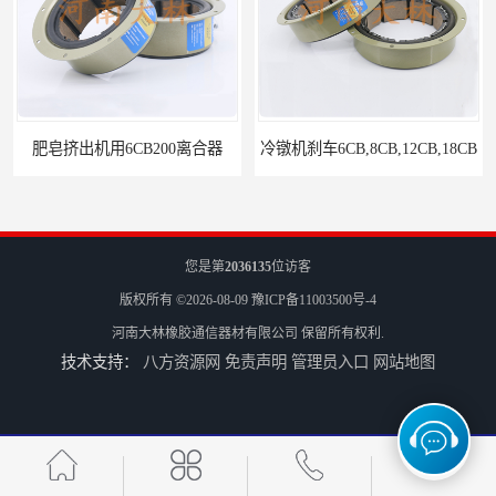
肥皂挤出机用6CB200离合器
冷镦机刹车6CB,8CB,12CB,18CB
您是第
2036135
位访客
版权所有 ©2026-08-09
豫ICP备11003500号-4
河南大林橡胶通信器材有限公司
保留所有权利.
技术支持：
八方资源网
免责声明
管理员入口
网站地图
Airflex同等6CB200离合器
冷镦机电机用小型8CB250离合器制动器刹车