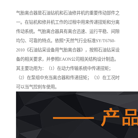
气胎离合器是石油钻机和石油修井机的重要传动部件之
一。在钻机和修井机工作的过程中用来传递扭矩和分离
传动系统。气胎离合器具有离合迅速、运行平稳、间隙
均匀、可靠的特点。依照*天然气行业标准SY/T6760-
2010《石油钻采设备用气胎离合器》，按照石油钻采设
备的相关要求，并参照EAON公司相关结构设计制造。
其主要功用为：（1）在动力传输系统中传递扭矩；
（2）在泵组中充当离合器和传递扭矩；（3）在工况时
可以当气控刹车使用。