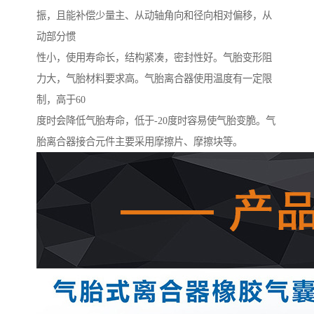
振，且能补偿少量主、从动轴角向和径向相对偏移，从
动部分惯
性小，使用寿命长，结构紧凑，密封性好。气胎变形阻
力大，气胎材料要求高。气胎离合器使用温度有一定限
制，高于60
度时会降低气胎寿命，低于-20度时容易使气胎变脆。气
胎离合器接合元件主要采用摩擦片、摩擦块等。