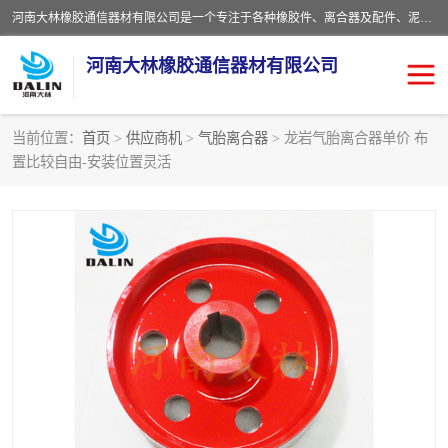
河南大林橡胶通信器材有限公司是一个专注于各种橡胶件、离合器及配件、泥浆泵及配件等产品设计制造和加工的企业。产品应用于矿山、冶金、石油、钢铁、化工、水泥、船舶、造纸、通用机械等各种大功率机械传动或制动装置。
河南大林橡胶通信器材有限公司
当前位置：
首页
>
供应商机
>
气胎离合器
> 龙岩气胎离合器单价 布
置比较自由-安装位置灵活
推盘离合器
通风离合器
VC离合器
矿山离合器
PO隔膜离合器
气胎离合器
泥浆泵空气包胶囊
气动元件
DY隔膜式离合器
CB离合器
KB离合器
实芯轮胎