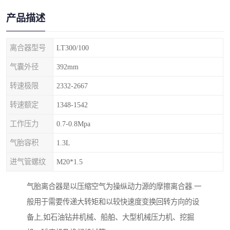
产品描述
离合器型号
LT300/100
气囊外径
392mm
转速极限
2332-2667
转速额定
1348-1542
工作压力
0.7-0.8Mpa
气胎容积
1.3L
进气管螺纹
M20*1.5
气胎离合器是以压缩空气为操纵动力源的摩擦离合器.一
般用于需要传递大转矩和以较快速度变换回转方向的设
备上,如石油钻井机械、船舶、大型机械压力机、挖掘