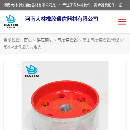
河南大林橡胶通信器材有限公司是一个专注于各种橡胶件、离合器及配件、泥浆泵及配件等产品设计制造和加工的企业。产品应用于矿山、冶金、石油、钢铁、化工、水泥、船舶、造纸、通用机械等各种大功率机械传动或制动装置。
河南大林橡胶通信器材有限公司
当前位置：
首页
>
供应商机
>
气胎离合器
> 唐山气胎离合器代理 外
形小-但传递的力矩大
推盘离合器
通风离合器
VC离合器
矿山离合器
PO隔膜离合器
气胎离合器
泥浆泵空气包胶囊
气动元件
DY隔膜式离合器
CB离合器
KB离合器
实芯轮胎