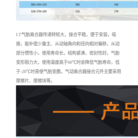
LT气胎离合器传递转矩大，接合平稳，便于安装，吸
振，能补偿少量主、从动轴角向和径向相对偏移，从动
部分惯性小，使用寿命长，结构紧凑，密封性好。气胎
变形阻力大，使用温度高于60℃时会降低气胎寿命，低
于-20℃时易使气胎变脆。气动离合器接合元件主要采用
摩擦片、摩擦块等。