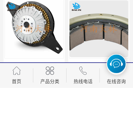
气动冲床离合器KB0100
气胎离合器气囊12CB350
首页
产品分类
热线电话
在线咨询
您是第
2031450
位访客
版权所有 ©2026-08-08
豫ICP备11003500号-4
河南大林橡胶通信器材有限公司
保留所有权利.
技术支持：
八方资源网
免责声明
管理员入口
网站地图