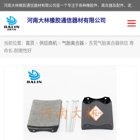
河南大林橡胶通信器材有限公司是一个专注于各种橡胶件、离合器及配件、泥浆泵及配件等产品设计制造和加工的企业。产品应用于矿山、冶金、石油、钢铁、化工、水泥、船舶、造纸、通用机械等各种大功率机械传动或制动装置。
河南大林橡胶通信器材有限公司
当前位置：
首页
>
供应商机
>
气胎离合器
> 东莞气胎离合器供应 寿
命长-耐磨性好
推盘离合器
通风离合器
VC离合器
矿山离合器
PO隔膜离合器
气胎离合器
泥浆泵空气包胶囊
气动元件
DY隔膜式离合器
CB离合器
KB离合器
实芯轮胎