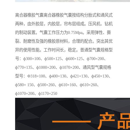
离合器橡胶气囊离合器橡胶气囊按结构分胎式和通风式
两种，由外胶层，内胶层，帘布层组成。压风机、钻机
的制动装置。气囊工作压力为0.75Mpa。采用弹性、撕
裂、耐磨性及强的橡胶原材料，合理的配合。突出其优
异的使用性能。工作时间长，稳定。普通型气囊规格型
号：ф300×100、ф500×125、ф600×125、ф700×200、
ф770×135、ф1000×200、ф1070×200、通风型气囊规格
型号：Ф318×100、ф400×130、ф421×130、ф450×130、
ф580× 150、ф500×260、ф610×160、ф610×260、
ф1070×200、ф1170×250