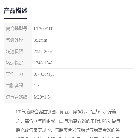
产品描述
离合器型号
LT300/100
气囊外径
392mm
转速极限
2332-2667
转速额定
1348-1542
工作压力
0.7-0.8Mpa
气胎容积
1.3L
进气管螺纹
M20*1.5
LT气胎离合器由钢圈、闸瓦、摩擦片、扭力杆、弹簧
片、离合器气胎组成。LT气胎离合器的工作过程是靠气
胎充放气来实现的，气胎离合器气胎是气胎离合器的关