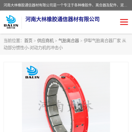
河南大林橡胶通信器材有限公司是一个专注于各种橡胶件、离合器及配件、泥浆泵及配件等产品设计制造和加工的企业。产品应用于矿山、冶金、石油、钢铁、化工、水泥、船舶、造纸、通用机械等各种大功率机械传动或制动装置。
河南大林橡胶通信器材有限公司
当前位置：
首页
>
供应商机
>
气胎离合器
> 伊犁气胎离合器厂家 从
动部分惯性小-对动力机的冲击小
推盘离合器
通风离合器
VC离合器
矿山离合器
PO隔膜离合器
气胎离合器
泥浆泵空气包胶囊
气动元件
DY隔膜式离合器
CB离合器
KB离合器
实芯轮胎