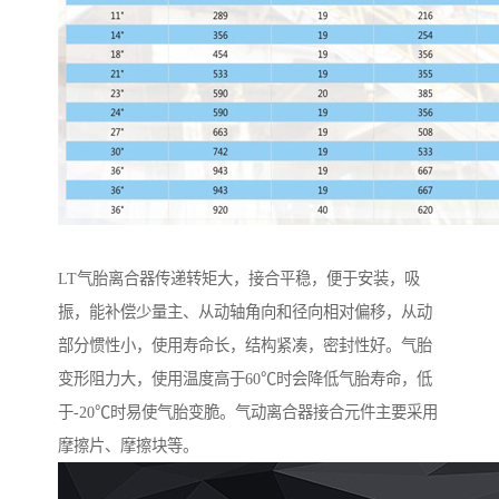
LT气胎离合器传递转矩大，接合平稳，便于安装，吸
振，能补偿少量主、从动轴角向和径向相对偏移，从动
部分惯性小，使用寿命长，结构紧凑，密封性好。气胎
变形阻力大，使用温度高于60℃时会降低气胎寿命，低
于-20℃时易使气胎变脆。气动离合器接合元件主要采用
摩擦片、摩擦块等。