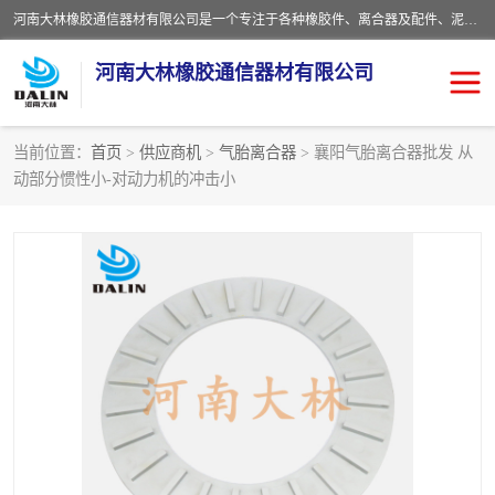
河南大林橡胶通信器材有限公司是一个专注于各种橡胶件、离合器及配件、泥浆泵及配件等产品设计制造和加工的企业。产品应用于矿山、冶金、石油、钢铁、化工、水泥、船舶、造纸、通用机械等各种大功率机械传动或制动装置。
河南大林橡胶通信器材有限公司
当前位置：
首页
>
供应商机
>
气胎离合器
> 襄阳气胎离合器批发 从
动部分惯性小-对动力机的冲击小
推盘离合器
通风离合器
VC离合器
矿山离合器
PO隔膜离合器
气胎离合器
泥浆泵空气包胶囊
气动元件
DY隔膜式离合器
CB离合器
KB离合器
实芯轮胎