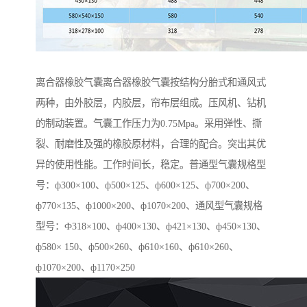
离合器橡胶气囊离合器橡胶气囊按结构分胎式和通风式
两种，由外胶层，内胶层，帘布层组成。压风机、钻机
的制动装置。气囊工作压力为0.75Mpa。采用弹性、撕
裂、耐磨性及强的橡胶原材料，合理的配合。突出其优
异的使用性能。工作时间长，稳定。普通型气囊规格型
号：ф300×100、ф500×125、ф600×125、ф700×200、
ф770×135、ф1000×200、ф1070×200、通风型气囊规格
型号：Ф318×100、ф400×130、ф421×130、ф450×130、
ф580× 150、ф500×260、ф610×160、ф610×260、
ф1070×200、ф1170×250