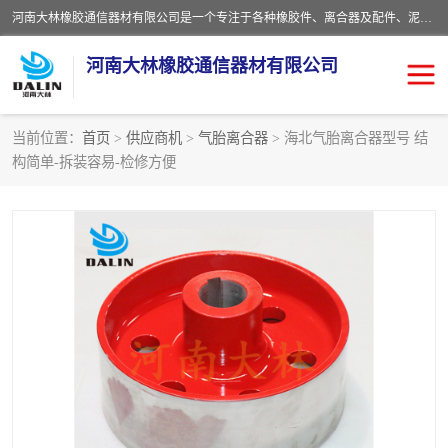
河南大林橡胶通信器材有限公司是一个专注于各种橡胶件、离合器及配件、泥浆泵及配件等产品设计制造和加工的企业。产品应用于矿山、冶金、石油、钢铁、化工、水泥、船舶、造纸、通用机械等各种大功率机械传动或制动装置。
河南大林橡胶通信器材有限公司
当前位置：
首页
>
供应商机
>
气胎离合器
> 海北气胎离合器型号 结
构简单-拆装容易-检修方便
推盘离合器
通风离合器
VC离合器
矿山离合器
PO隔膜离合器
气胎离合器
泥浆泵空气包胶囊
气动元件
DY隔膜式离合器
CB离合器
KB离合器
实芯轮胎