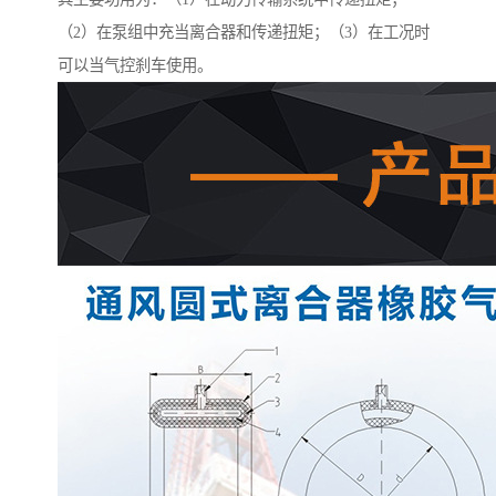
（2）在泵组中充当离合器和传递扭矩；（3）在工况时
可以当气控刹车使用。