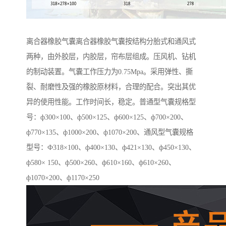
离合器橡胶气囊离合器橡胶气囊按结构分胎式和通风式
两种，由外胶层，内胶层，帘布层组成。压风机、钻机
的制动装置。气囊工作压力为0.75Mpa。采用弹性、撕
裂、耐磨性及强的橡胶原材料，合理的配合。突出其优
异的使用性能。工作时间长，稳定。普通型气囊规格型
号：ф300×100、ф500×125、ф600×125、ф700×200、
ф770×135、ф1000×200、ф1070×200、通风型气囊规格
型号：Ф318×100、ф400×130、ф421×130、ф450×130、
ф580× 150、ф500×260、ф610×160、ф610×260、
ф1070×200、ф1170×250