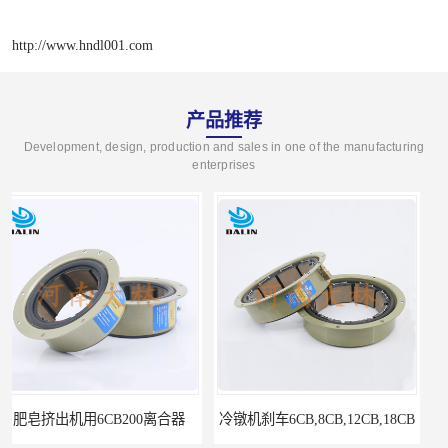
http://www.hndl001.com
产品推荐
Development, design, production and sales in one of the manufacturing
enterprises
冷镦机刹车6CB,8CB,12CB,18CB
Airflex同等6CB200离合器