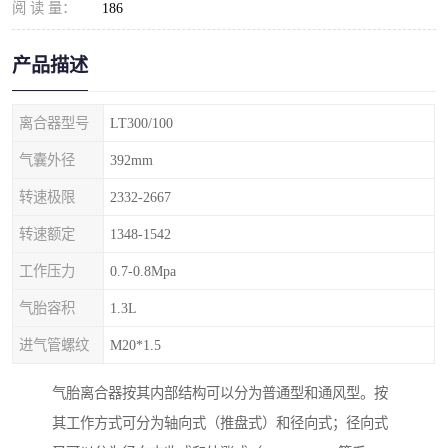
阅 读 量：
186
产品描述
离合器型号
LT300/100
气囊外径
392mm
转速极限
2332-2667
转速额定
1348-1542
工作压力
0.7-0.8Mpa
气胎容积
1.3L
进气管螺纹
M20*1.5
气胎离合器按其内部结构可以分为普通型和通风型。按
其工作方式可分为轴向式（推盘式）和径向式；径向式