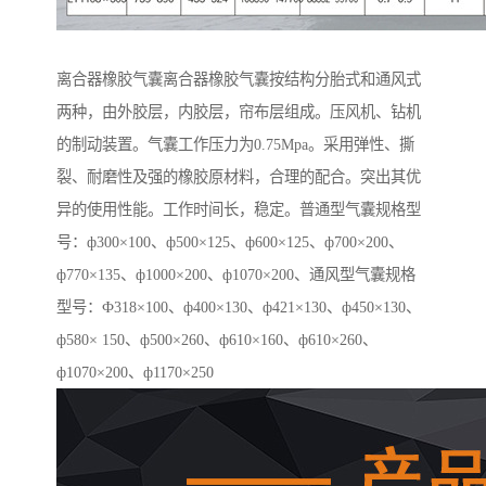
离合器橡胶气囊离合器橡胶气囊按结构分胎式和通风式
两种，由外胶层，内胶层，帘布层组成。压风机、钻机
的制动装置。气囊工作压力为0.75Mpa。采用弹性、撕
裂、耐磨性及强的橡胶原材料，合理的配合。突出其优
异的使用性能。工作时间长，稳定。普通型气囊规格型
号：ф300×100、ф500×125、ф600×125、ф700×200、
ф770×135、ф1000×200、ф1070×200、通风型气囊规格
型号：Ф318×100、ф400×130、ф421×130、ф450×130、
ф580× 150、ф500×260、ф610×160、ф610×260、
ф1070×200、ф1170×250