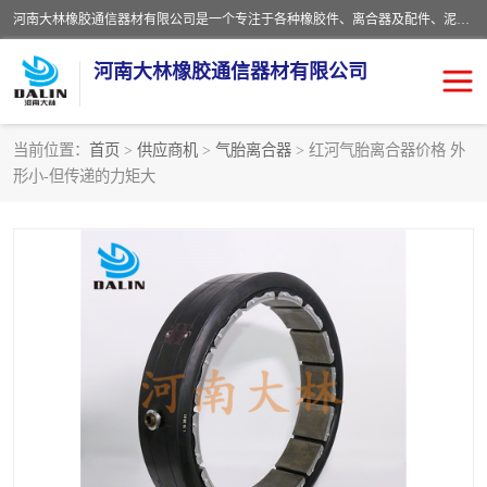
河南大林橡胶通信器材有限公司是一个专注于各种橡胶件、离合器及配件、泥浆泵及配件等产品设计制造和加工的企业。产品应用于矿山、冶金、石油、钢铁、化工、水泥、船舶、造纸、通用机械等各种大功率机械传动或制动装置。
河南大林橡胶通信器材有限公司
当前位置：
首页
>
供应商机
>
气胎离合器
> 红河气胎离合器价格 外
形小-但传递的力矩大
推盘离合器
通风离合器
VC离合器
矿山离合器
PO隔膜离合器
气胎离合器
泥浆泵空气包胶囊
气动元件
DY隔膜式离合器
CB离合器
KB离合器
实芯轮胎