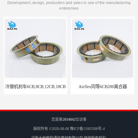
Development, design, production and sales in one of the manufacturing
enterprises
Airflex同等6CB200离合器
冷镦机电机用小型8CB250离合器制动器刹车
您是第
2034842
位访客
版权所有 ©2026-08-08
豫ICP备11003500号-4
河南大林橡胶通信器材有限公司
保留所有权利.