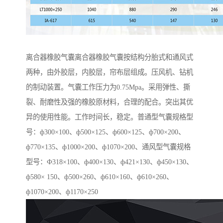
离合器橡胶气囊离合器橡胶气囊按结构分胎式和通风式
两种，由外胶层，内胶层，帘布层组成。压风机、钻机
的制动装置。气囊工作压力为0.75Mpa。采用弹性、撕
裂、耐磨性及强的橡胶原材料，合理的配合。突出其优
异的使用性能。工作时间长，稳定。普通型气囊规格型
号：ф300×100、ф500×125、ф600×125、ф700×200、
ф770×135、ф1000×200、ф1070×200、通风型气囊规格
型号：Ф318×100、ф400×130、ф421×130、ф450×130、
ф580× 150、ф500×260、ф610×160、ф610×260、
ф1070×200、ф1170×250