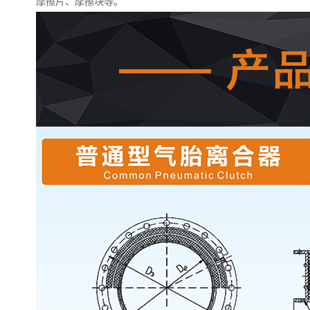
摩擦片、摩擦块等。