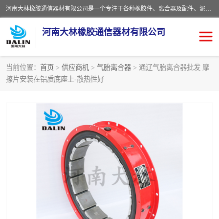
河南大林橡胶通信器材有限公司是一个专注于各种橡胶件、离合器及配件、泥浆泵及配件等产品设计制造和加工的企业。产品应用于矿山、冶金、石油、钢铁、化工、水泥、船舶、造纸、通用机械等各种大功率机械传动或制动装置。
河南大林橡胶通信器材有限公司
当前位置：
首页
>
供应商机
>
气胎离合器
> 通辽气胎离合器批发 摩
擦片安装在铝质底座上-散热性好
推盘离合器
通风离合器
VC离合器
矿山离合器
PO隔膜离合器
气胎离合器
泥浆泵空气包胶囊
气动元件
DY隔膜式离合器
CB离合器
KB离合器
实芯轮胎