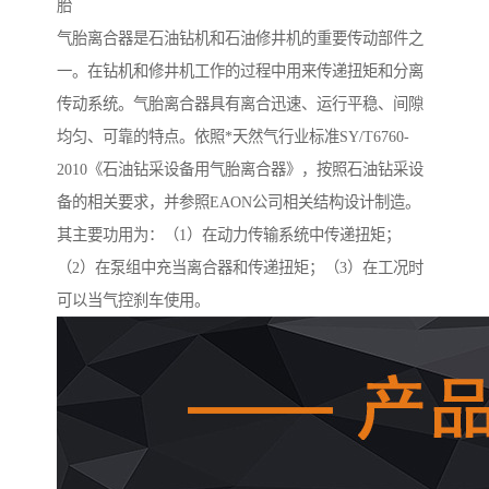
胎
气胎离合器是石油钻机和石油修井机的重要传动部件之
一。在钻机和修井机工作的过程中用来传递扭矩和分离
传动系统。气胎离合器具有离合迅速、运行平稳、间隙
均匀、可靠的特点。依照*天然气行业标准SY/T6760-
2010《石油钻采设备用气胎离合器》，按照石油钻采设
备的相关要求，并参照EAON公司相关结构设计制造。
其主要功用为：（1）在动力传输系统中传递扭矩；
（2）在泵组中充当离合器和传递扭矩；（3）在工况时
可以当气控刹车使用。