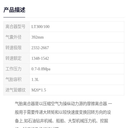
产品描述
离合器型号
LT300/100
气囊外径
392mm
转速极限
2332-2667
转速额定
1348-1542
工作压力
0.7-0.8Mpa
气胎容积
1.3L
进气管螺纹
M20*1.5
气胎离合器是以压缩空气为操纵动力源的摩擦离合器.一
般用于需要传递大转矩和以较快速度变换回转方向的设
备上,如石油钻井机械、船舶、大型机械压力机、挖掘