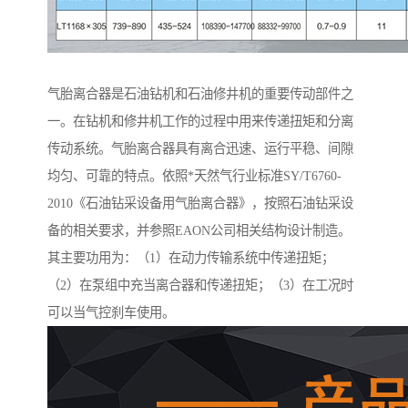
气胎离合器是石油钻机和石油修井机的重要传动部件之
一。在钻机和修井机工作的过程中用来传递扭矩和分离
传动系统。气胎离合器具有离合迅速、运行平稳、间隙
均匀、可靠的特点。依照*天然气行业标准SY/T6760-
2010《石油钻采设备用气胎离合器》，按照石油钻采设
备的相关要求，并参照EAON公司相关结构设计制造。
其主要功用为：（1）在动力传输系统中传递扭矩；
（2）在泵组中充当离合器和传递扭矩；（3）在工况时
可以当气控刹车使用。