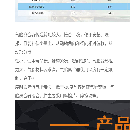
气胎离合器传递转矩较大，接合平稳，便于安装、吸
振，且能补偿少量主、从动轴角向和径向相对偏移，从
动部分惯
性小，使用寿命长，结构紧凑，密封性好。气胎变形阻
力大，气胎材料要求高。气胎离合器使用温度有一定限
制，高于60
度时会降低气胎寿命，低于-20度时容易使气胎变脆。气
胎离合器接合元件主要采用摩擦片、摩擦块等。