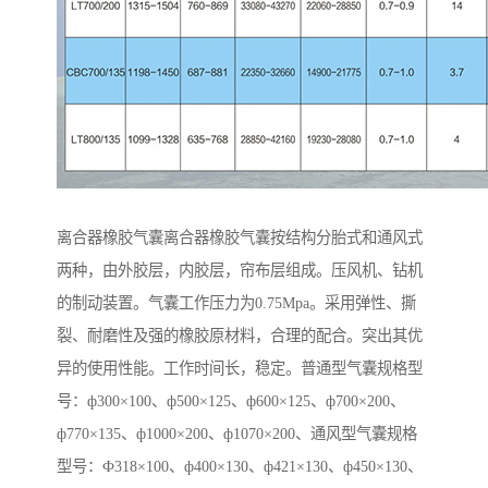
离合器橡胶气囊离合器橡胶气囊按结构分胎式和通风式
两种，由外胶层，内胶层，帘布层组成。压风机、钻机
的制动装置。气囊工作压力为0.75Mpa。采用弹性、撕
裂、耐磨性及强的橡胶原材料，合理的配合。突出其优
异的使用性能。工作时间长，稳定。普通型气囊规格型
号：ф300×100、ф500×125、ф600×125、ф700×200、
ф770×135、ф1000×200、ф1070×200、通风型气囊规格
型号：Ф318×100、ф400×130、ф421×130、ф450×130、