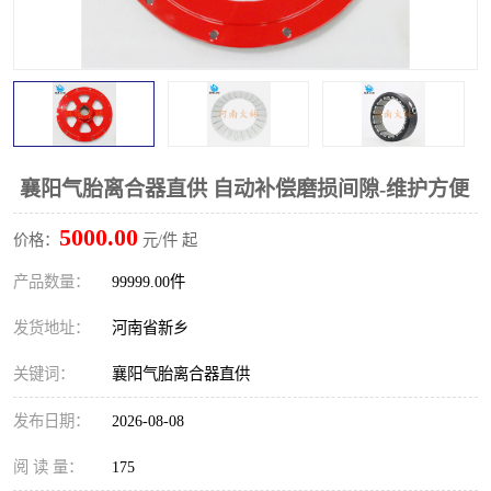
PTO离合器
联轴器
橡胶件
液力端配件
襄阳气胎离合器直供 自动补偿磨损间隙-维护方便
5000.00
价格：
元/件 起
产品数量：
99999.00件
发货地址：
河南省新乡
关键词：
襄阳气胎离合器直供
发布日期：
2026-08-08
阅 读 量：
175