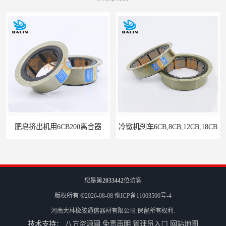
B200离合器
冷镦机刹车6CB,8CB,12CB,18CB
您是第
2033442
位访客
版权所有 ©2026-08-08
豫ICP备11003500号-4
河南大林橡胶通信器材有限公司
保留所有权利.
技术支持：
八方资源网
免责声明
管理员入口
网站地图