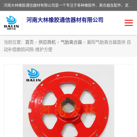
河南大林橡胶通信器材有限公司是一个专注于各种橡胶件、离合器及配件、泥浆泵及配件等产品设计制造和加工的企业。产品应用于矿山、冶金、石油、钢铁、化工、水泥、船舶、造纸、通用机械等各种大功率机械传动或制动装置。
河南大林橡胶通信器材有限公司
当前位置：
首页
>
供应商机
>
气胎离合器
> 襄阳气胎离合器直供 自
动补偿磨损间隙-维护方便
推盘离合器
通风离合器
VC离合器
矿山离合器
PO隔膜离合器
气胎离合器
泥浆泵空气包胶囊
气动元件
DY隔膜式离合器
CB离合器
KB离合器
实芯轮胎