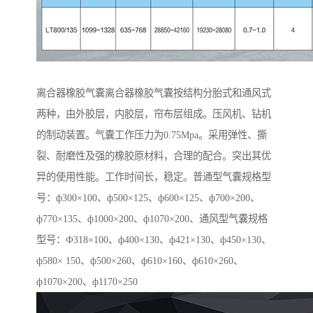
离合器橡胶气囊离合器橡胶气囊按结构分胎式和通风式
两种，由外胶层，内胶层，帘布层组成。压风机、钻机
的制动装置。气囊工作压力为0.75Mpa。采用弹性、撕
裂、耐磨性及强的橡胶原材料，合理的配合。突出其优
异的使用性能。工作时间长，稳定。普通型气囊规格型
号：ф300×100、ф500×125、ф600×125、ф700×200、
ф770×135、ф1000×200、ф1070×200、通风型气囊规格
型号：Ф318×100、ф400×130、ф421×130、ф450×130、
ф580× 150、ф500×260、ф610×160、ф610×260、
ф1070×200、ф1170×250