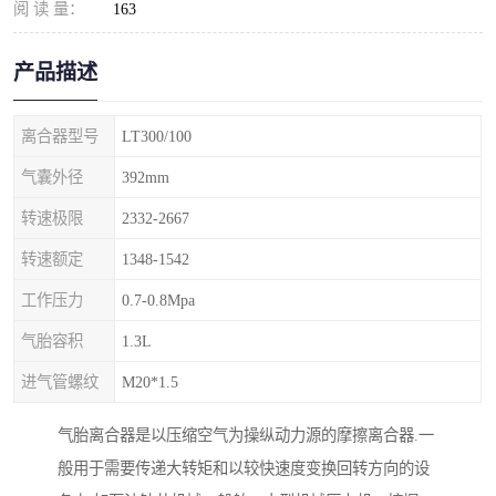
阅 读 量：
163
产品描述
离合器型号
LT300/100
气囊外径
392mm
转速极限
2332-2667
转速额定
1348-1542
工作压力
0.7-0.8Mpa
气胎容积
1.3L
进气管螺纹
M20*1.5
气胎离合器是以压缩空气为操纵动力源的摩擦离合器.一
般用于需要传递大转矩和以较快速度变换回转方向的设