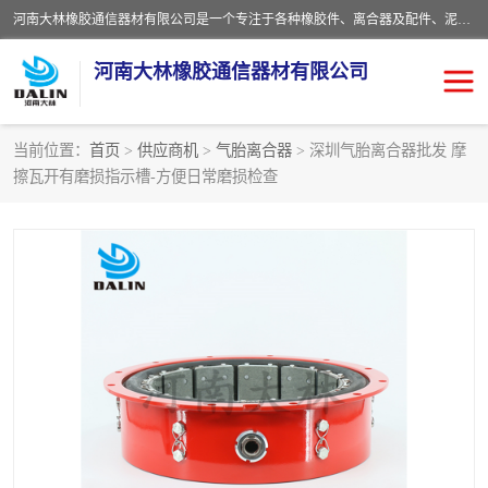
河南大林橡胶通信器材有限公司是一个专注于各种橡胶件、离合器及配件、泥浆泵及配件等产品设计制造和加工的企业。产品应用于矿山、冶金、石油、钢铁、化工、水泥、船舶、造纸、通用机械等各种大功率机械传动或制动装置。
河南大林橡胶通信器材有限公司
当前位置：
首页
>
供应商机
>
气胎离合器
> 深圳气胎离合器批发 摩
擦瓦开有磨损指示槽-方便日常磨损检查
推盘离合器
通风离合器
VC离合器
矿山离合器
PO隔膜离合器
气胎离合器
泥浆泵空气包胶囊
气动元件
DY隔膜式离合器
CB离合器
KB离合器
实芯轮胎