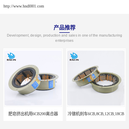
http://www.hndl001.com
产品推荐
Development, design, production and sales in one of the manufacturing
enterprises
肥皂挤出机用6CB200离合器
冷镦机刹车6CB,8CB,12CB,18CB