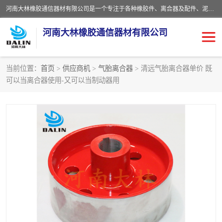
河南大林橡胶通信器材有限公司是一个专注于各种橡胶件、离合器及配件、泥浆泵及配件等产品设计制造和加工的企业。产品应用于矿山、冶金、石油、钢铁、化工、水泥、船舶、造纸、通用机械等各种大功率机械传动或制动装置。
河南大林橡胶通信器材有限公司
当前位置：
首页
>
供应商机
>
气胎离合器
> 清远气胎离合器单价 既
可以当离合器使用-又可以当制动器用
推盘离合器
通风离合器
VC离合器
矿山离合器
PO隔膜离合器
气胎离合器
泥浆泵空气包胶囊
气动元件
DY隔膜式离合器
CB离合器
KB离合器
实芯轮胎