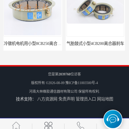
气胎鼓式小型4CB200离合器刹车
造纸机用气动离合器刹车CB
您是第
2039760
位访客
版权所有 ©2026-08-09
豫ICP备11003500号-4
河南大林橡胶通信器材有限公司
保留所有权利.
技术支持：
八方资源网
免责声明
管理员入口
网站地图
轮胎成型机用14CB400离合器制动器刹车
豪沃斯同等制动器10CB300离合器