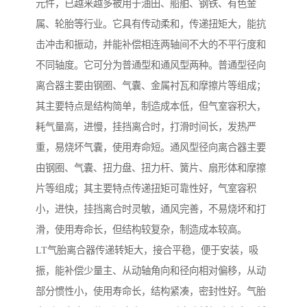
元件，已越来越多被用于油田、船舶、钢铁、有色金
属、轮胎等行业。它具有传动柔和，传递扭矩大，能抗
击冲击和振动，并能补偿相连两轴间不大的不平行度和
不同轴度。它可分为普通型和通风型两种。普通型径向
离合器主要由钢圈、气囊、金属衬瓦和摩擦片等组成；
其主要特点是结构简单，制造成本低，但气室容积大，
耗气量高，进慢，挂挡离合时，打滑时间长，发热严
重，易烧坏气囊，使用寿命短。通风型径向离合器主要
由钢圈、气囊、扭力盘、扭力杆、簧片、扇形体和摩擦
片等组成；其主要特点传递扭矩可靠性好，气室容积
小，进快，挂挡离合时灵敏，通风完善，不易烧坏和打
滑，使用寿命长，但结构较复杂，制造成本较高。
LT气胎离合器传递转矩大，接合平稳，便于安装，吸
振，能补偿少量主、从动轴角向和径向相对偏移，从动
部分惯性小，使用寿命长，结构紧凑，密封性好。气胎