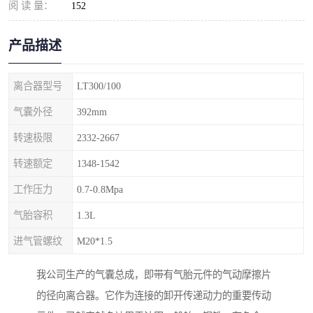
阅 读 量：
152
产品描述
离合器型号
LT300/100
气囊外径
392mm
转速极限
2332-2667
转速额定
1348-1542
工作压力
0.7-0.8Mpa
气胎容积
1.3L
进气管螺纹
M20*1.5
我公司生产的气囊总成，即带有气胎元件的气动摩擦片
的径向离合器。它作为连接的卸开传递动力的重要传动