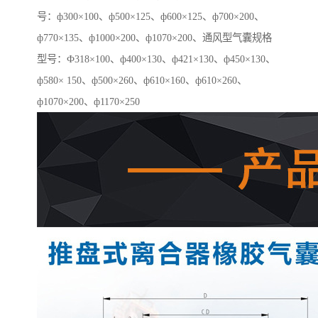
号：ф300×100、ф500×125、ф600×125、ф700×200、
ф770×135、ф1000×200、ф1070×200、通风型气囊规格
型号：Ф318×100、ф400×130、ф421×130、ф450×130、
ф580× 150、ф500×260、ф610×160、ф610×260、
ф1070×200、ф1170×250