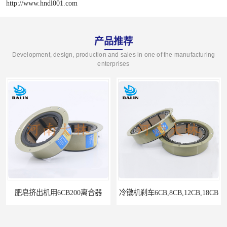
http://www.hndl001.com
产品推荐
Development, design, production and sales in one of the manufacturing
enterprises
肥皂挤出机用6CB200离合器
冷镦机刹车6CB,8CB,12CB,18CB