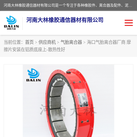
河南大林橡胶通信器材有限公司是一个专注于各种橡胶件、离合器及配件、泥浆泵及配件等产品设计制造和加工的企业。产品应用于矿山、冶金、石油、钢铁、化工、水泥、船舶、造纸、通用机械等各种大功率机械传动或制动装置。
河南大林橡胶通信器材有限公司
当前位置：
首页
>
供应商机
>
气胎离合器
> 海口气胎离合器厂商 摩
擦片安装在铝质底座上-散热性好
推盘离合器
通风离合器
VC离合器
矿山离合器
PO隔膜离合器
气胎离合器
泥浆泵空气包胶囊
气动元件
DY隔膜式离合器
CB离合器
KB离合器
实芯轮胎