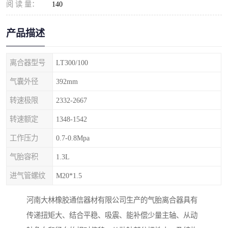
阅 读 量：
140
产品描述
离合器型号
LT300/100
气囊外径
392mm
转速极限
2332-2667
转速额定
1348-1542
工作压力
0.7-0.8Mpa
气胎容积
1.3L
进气管螺纹
M20*1.5
河南大林橡胶通信器材有限公司生产的气胎离合器具有
传递扭矩大、结合平稳、吸震、能补偿少量主轴、从动