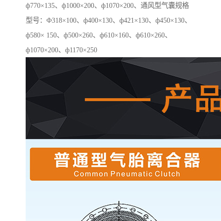
ф770×135、ф1000×200、ф1070×200、通风型气囊规格
型号：Ф318×100、ф400×130、ф421×130、ф450×130、
ф580× 150、ф500×260、ф610×160、ф610×260、
ф1070×200、ф1170×250