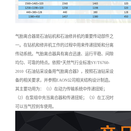
气胎离合器是石油钻机和石油修井机的重要传动部件之
一。在钻机和修井机工作的过程中用来传递扭矩和分离
传动系统。气胎离合器具有离合迅速、运行平稳、间隙
均匀、可靠的特点。依照*天然气行业标准SY/T6760-
2010《石油钻采设备用气胎离合器》，按照石油钻采设
备的相关要求，并参照EAON公司相关结构设计制造。
其主要功用为：（1）在动力传输系统中传递扭矩；
（2）在泵组中充当离合器和传递扭矩；（3）在工况时
可以当气控刹车使用。