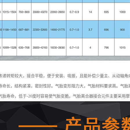
传递转矩较大，接合平稳，便于安装、吸振，且能补偿少量主、从动轴角
寿命长，结构紧凑，密封性好。气胎变形阻力大，气胎材料要求高。气胎离
气胎寿命，低于-20度时容易使气胎变脆。气胎离合器接合元件主要采用