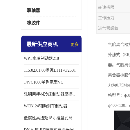
转速极限
联轴器
工作压力
橡胶件
进气管螺纹
最新供应商机
更多
气胎离合器
外涨式（ER,
WPT水冷制动器218
器。气胎离
115.02.01.00闸瓦LT1170/250T
离合器橡胶
14VC1000单列宽型VC
力为0.7
轧钢用棒材冷床制动器摩擦片218
格型号：ф300
ф400×130、
WCB124辅助刹车制动器
低惯性高扭矩18寸推盘式离合器中心盘齿盘W18-11-101
DY-A-FLEX隔膜式离合器闸瓦总成7015125A