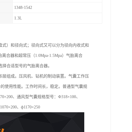
1348-1542
1.3L
盘式）和径向式；径向式又可以分为径向内收式和
胎离合器和超常压（1.0Mpa-1.5Mpa）气胎离合
选择合适型号的气胎离合器。
布层组成。压风机、钻机的制动装置。气囊工作压
优异的使用性能。工作时间长，稳定。普通型气囊规
0、ф1070×200、通风型气囊规格型号：Ф318×100、
1070×200、ф1170×250