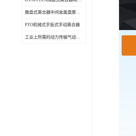
推盘式离合器中间金属盘摩擦盘18寸
PTO机械式手扳式手动离合器
工业上所需的动力传输气动离合器WCB424