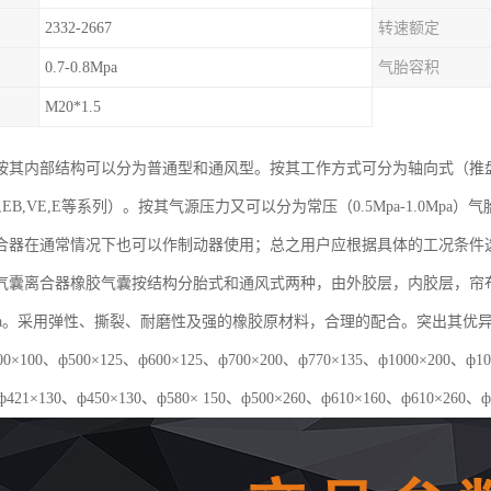
2332-2667
转速额定
0.7-0.8Mpa
气胎容积
M20*1.5
按其内部结构可以分为普通型和通风型。按其工作方式可分为轴向式（推
EB,VE,E等系列）。按其气源压力又可以分为常压（0.5Mpa-1.0Mpa）气
合器在通常情况下也可以作制动器使用；总之用户应根据具体的工况条件
气囊离合器橡胶气囊按结构分胎式和通风式两种，由外胶层，内胶层，帘
5Mpa。采用弹性、撕裂、耐磨性及强的橡胶原材料，合理的配合。突出其
×100、ф500×125、ф600×125、ф700×200、ф770×135、ф1000×20
ф421×130、ф450×130、ф580× 150、ф500×260、ф610×160、ф610×260、ф