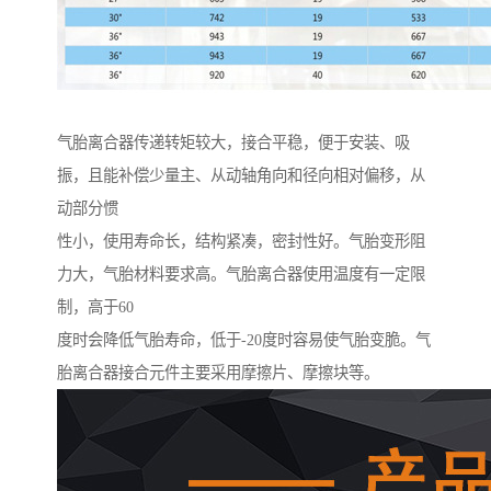
气胎离合器传递转矩较大，接合平稳，便于安装、吸
振，且能补偿少量主、从动轴角向和径向相对偏移，从
动部分惯
性小，使用寿命长，结构紧凑，密封性好。气胎变形阻
力大，气胎材料要求高。气胎离合器使用温度有一定限
制，高于60
度时会降低气胎寿命，低于-20度时容易使气胎变脆。气
胎离合器接合元件主要采用摩擦片、摩擦块等。