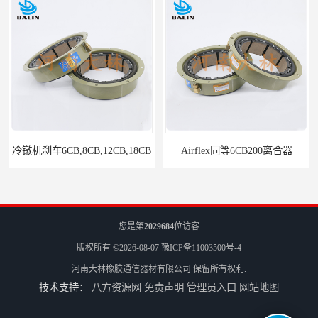
Airflex同等6CB200离合器
冷镦机电机用小型8CB250离合器制动器刹车
您是第
2029684
位访客
版权所有 ©2026-08-07
豫ICP备11003500号-4
河南大林橡胶通信器材有限公司
保留所有权利.
技术支持：
八方资源网
免责声明
管理员入口
网站地图