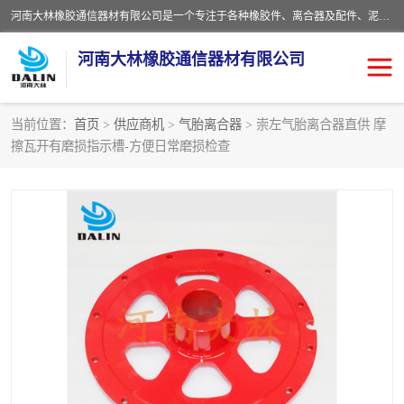
河南大林橡胶通信器材有限公司是一个专注于各种橡胶件、离合器及配件、泥浆泵及配件等产品设计制造和加工的企业。产品应用于矿山、冶金、石油、钢铁、化工、水泥、船舶、造纸、通用机械等各种大功率机械传动或制动装置。
河南大林橡胶通信器材有限公司
当前位置：
首页
>
供应商机
>
气胎离合器
> 崇左气胎离合器直供 摩
擦瓦开有磨损指示槽-方便日常磨损检查
推盘离合器
通风离合器
VC离合器
矿山离合器
PO隔膜离合器
气胎离合器
泥浆泵空气包胶囊
气动元件
DY隔膜式离合器
CB离合器
KB离合器
实芯轮胎