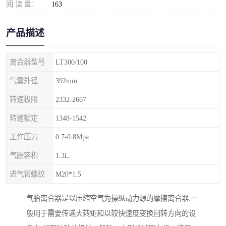
阅 读 量：
163
产品描述
离合器型号
LT300/100
气囊外径
392mm
转速极限
2332-2667
转速额定
1348-1542
工作压力
0.7-0.8Mpa
气胎容积
1.3L
进气管螺纹
M20*1.5
气胎离合器是以压缩空气为操纵动力源的摩擦离合器.一
般用于需要传递大转矩和以较快速度变换回转方向的设