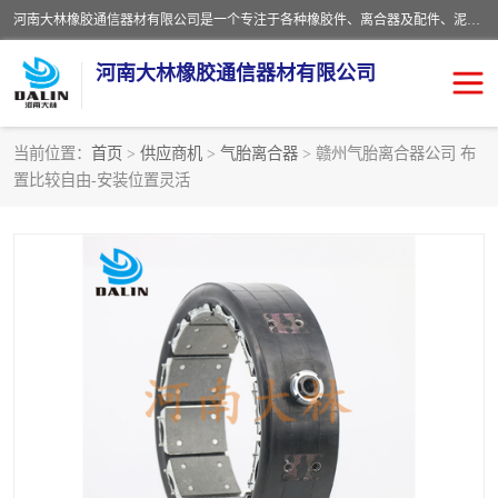
河南大林橡胶通信器材有限公司是一个专注于各种橡胶件、离合器及配件、泥浆泵及配件等产品设计制造和加工的企业。产品应用于矿山、冶金、石油、钢铁、化工、水泥、船舶、造纸、通用机械等各种大功率机械传动或制动装置。
河南大林橡胶通信器材有限公司
当前位置：
首页
>
供应商机
>
气胎离合器
> 赣州气胎离合器公司 布
置比较自由-安装位置灵活
推盘离合器
通风离合器
VC离合器
矿山离合器
PO隔膜离合器
气胎离合器
泥浆泵空气包胶囊
气动元件
DY隔膜式离合器
CB离合器
KB离合器
实芯轮胎