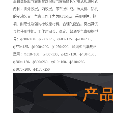
离合器橡胶气囊离合器橡胶气囊按结构分胎式和通风式
两种，由外胶层，内胶层，帘布层组成。压风机、钻机
的制动装置。气囊工作压力为0.75Mpa。采用弹性、撕
裂、耐磨性及强的橡胶原材料，合理的配合。突出其优
异的使用性能。工作时间长，稳定。普通型气囊规格型
号：ф300×100、ф500×125、ф600×125、ф700×200、
ф770×135、ф1000×200、ф1070×200、通风型气囊规格
型号：Ф318×100、ф400×130、ф421×130、ф450×130、
ф580× 150、ф500×260、ф610×160、ф610×260、
ф1070×200、ф1170×250