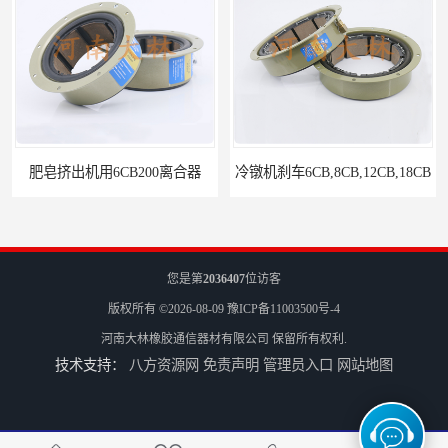
用6CB200离合器
冷镦机刹车6CB,8CB,12CB,18CB
您是第
2036407
位访客
版权所有 ©2026-08-09
豫ICP备11003500号-4
河南大林橡胶通信器材有限公司
保留所有权利.
技术支持：
八方资源网
免责声明
管理员入口
网站地图
Airflex同等6CB200离合器
冷镦机电机用小型8CB250离合器制动器刹车