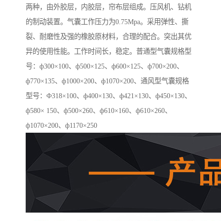
两种，由外胶层，内胶层，帘布层组成。压风机、钻机
的制动装置。气囊工作压力为0.75Mpa。采用弹性、撕
裂、耐磨性及强的橡胶原材料，合理的配合。突出其优
异的使用性能。工作时间长，稳定。普通型气囊规格型
号：ф300×100、ф500×125、ф600×125、ф700×200、
ф770×135、ф1000×200、ф1070×200、通风型气囊规格
型号：Ф318×100、ф400×130、ф421×130、ф450×130、
ф580× 150、ф500×260、ф610×160、ф610×260、
ф1070×200、ф1170×250