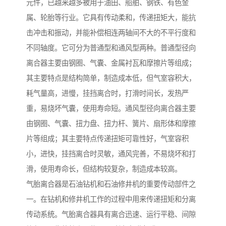
元件，已越来越多被用于油田、船舶、钢铁、有色金
属、轮胎等行业。它具有传动柔和，传递扭矩大，能抗
击冲击和振动，并能补偿相连两轴间不大的不平行度和
不同轴度。它可分为普通型和通风型两种。普通型径向
离合器主要由钢圈、气囊、金属衬瓦和摩擦片等组成；
其主要特点是结构简单，制造成本低，但气室容积大，
耗气量高，进慢，挂挡离合时，打滑时间长，发热严
重，易烧坏气囊，使用寿命短。通风型径向离合器主要
由钢圈、气囊、扭力盘、扭力杆、簧片、扇形体和摩擦
片等组成；其主要特点传递扭矩可靠性好，气室容积
小，进快，挂挡离合时灵敏，通风完善，不易烧坏和打
滑，使用寿命长，但结构较复杂，制造成本较高。
气胎离合器是石油钻机和石油修井机的重要传动部件之
一。在钻机和修井机工作的过程中用来传递扭矩和分离
传动系统。气胎离合器具有离合迅速、运行平稳、间隙