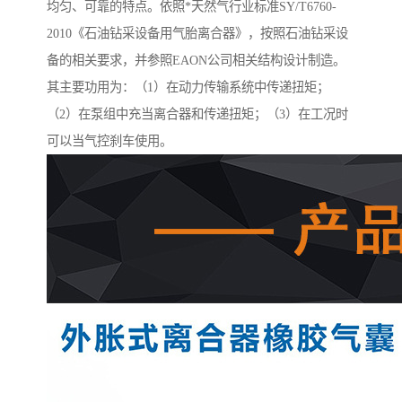
均匀、可靠的特点。依照*天然气行业标准SY/T6760-
2010《石油钻采设备用气胎离合器》，按照石油钻采设
备的相关要求，并参照EAON公司相关结构设计制造。
其主要功用为：（1）在动力传输系统中传递扭矩；
（2）在泵组中充当离合器和传递扭矩；（3）在工况时
可以当气控刹车使用。