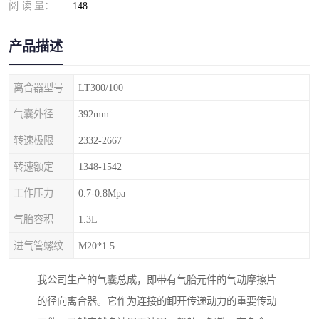
阅 读 量：
148
产品描述
离合器型号
LT300/100
气囊外径
392mm
转速极限
2332-2667
转速额定
1348-1542
工作压力
0.7-0.8Mpa
气胎容积
1.3L
进气管螺纹
M20*1.5
我公司生产的气囊总成，即带有气胎元件的气动摩擦片
的径向离合器。它作为连接的卸开传递动力的重要传动