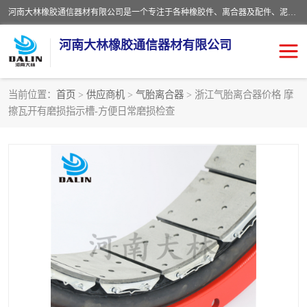
河南大林橡胶通信器材有限公司是一个专注于各种橡胶件、离合器及配件、泥浆泵及配件等产品设计制造和加工的企业。产品应用于矿山、冶金、石油、钢铁、化工、水泥、船舶、造纸、通用机械等各种大功率机械传动或制动装置。
河南大林橡胶通信器材有限公司
当前位置：
首页
>
供应商机
>
气胎离合器
> 浙江气胎离合器价格 摩
擦瓦开有磨损指示槽-方便日常磨损检查
推盘离合器
通风离合器
VC离合器
矿山离合器
PO隔膜离合器
气胎离合器
泥浆泵空气包胶囊
气动元件
DY隔膜式离合器
CB离合器
KB离合器
实芯轮胎