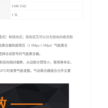
1348-1542
1.3L
盘式）和径向式；径向式又可以分为径向内收式和
胎离合器和超常压（1.0Mpa-1.5Mpa）气胎离合
选择合适型号的气胎离合器。
向和径向相对偏移，从动部分惯性小，使用寿命长，
20℃时易使气胎变脆。气动离合器接合元件主要