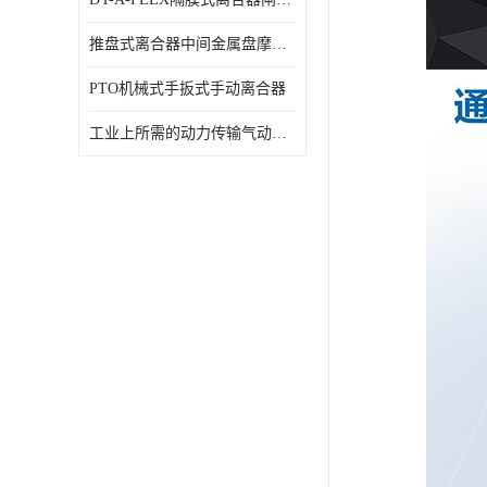
推盘式离合器中间金属盘摩擦盘18寸
PTO机械式手扳式手动离合器
工业上所需的动力传输气动离合器WCB424