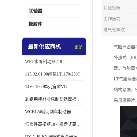
转速极限
联轴器
工作压力
橡胶件
进气管螺纹
最新供应商机
更多
气胎离合器
外涨式（ER,
WPT水冷制动器218
器。气胎离
115.02.01.00闸瓦LT1170/250T
LT气胎离
14VC1000单列宽型VC
结构紧凑，
轧钢用棒材冷床制动器摩擦片218
采用摩擦片
WCB124辅助刹车制动器
低惯性高扭矩18寸推盘式离合器中心盘齿盘W18-11-101
DY-A-FLEX隔膜式离合器闸瓦总成7015125A