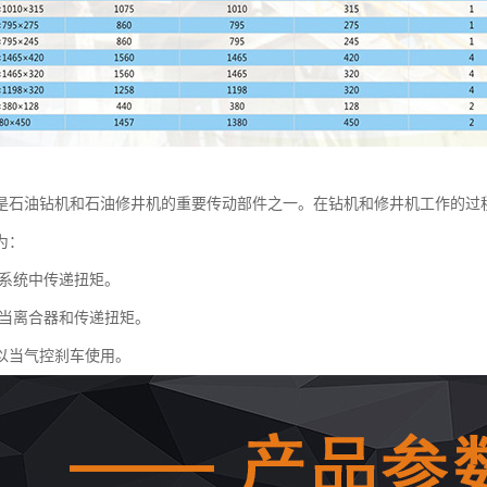
是石油钻机和石油修井机的重要传动部件之一。在钻机和修井机工作的过
为：
系统中传递扭矩。
当离合器和传递扭矩。
以当气控刹车使用。