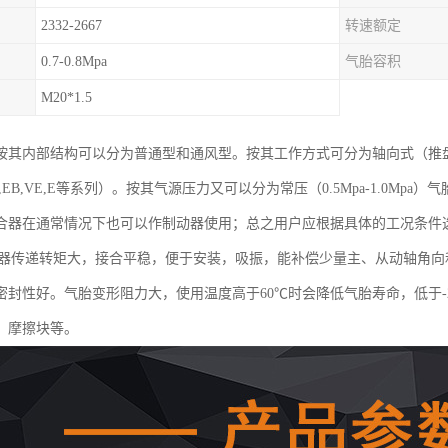
2332-2667
转速额定
0.7-0.8Mpa
气胎容积
M20*1.5
按其内部结构可以分为普通型和通风型。按其工作方式可分为轴向式（推
EB,VE,E等系列）。按其气源压力又可以分为常压（0.5Mpa-1.0Mpa）气
合器在通常情况下也可以作制动器使用；总之用户应根据具体的工况条件
合器传递转矩大，接合平稳，便于安装，吸振，能补偿少量主、从动轴角
密封性好。气胎变形阻力大，使用温度高于60℃时会降低气胎寿命，低于-
、摩擦块等。