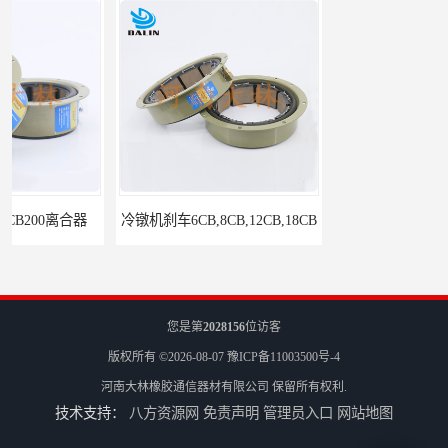
冷镦机刹车6CB,8CB,12CB,18CB
Airflex同等6CB200离合器
您是第
2028156
位访客
版权所有 ©2026-08-07
豫ICP备11003500号-4
河南大林橡胶通信器材有限公司
保留所有权利.
技术支持：
八方资源网
免责声明
管理员入口
网站地图