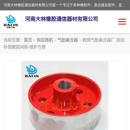
河南大林橡胶通信器材有限公司是一个专注于各种橡胶件、离合器及配件、泥浆泵及配件等产品设计制造和加工的企业。产品应用于矿山、冶金、石油、钢铁、化工、水泥、船舶、造纸、通用机械等各种大功率机械传动或制动装置。
河南大林橡胶通信器材有限公司
当前位置：
首页
>
供应商机
>
气胎离合器
> 鹤岗气胎离合器厂 自动
补偿磨损间隙-维护方便
推盘离合器
通风离合器
VC离合器
矿山离合器
PO隔膜离合器
气胎离合器
泥浆泵空气包胶囊
气动元件
DY隔膜式离合器
CB离合器
KB离合器
实芯轮胎