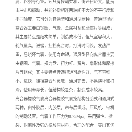
属、轮胎等行业。它具有传动柔和，传递扭矩大，能抗
击冲击和振动，并能补偿相连两轴间不大的不平行度和
不同轴度。它可分为普通型和通风型两种。普通型径向
离合器主要由钢圈、气囊、金属衬瓦和摩擦片等组成；
其主要特点是结构简单，制造成本低，但气室容积大，
耗气量高，进慢，挂挡离合时，打滑时间长，发热严
重，易烧坏气囊，使用寿命短。通风型径向离合器主要
由钢圈、气囊、扭力盘、扭力杆、簧片、扇形体和摩擦
片等组成；其主要特点传递扭矩可靠性好，气室容积
小，进快，挂挡离合时灵敏，通风完善，不易烧坏和打
滑，使用寿命长，但结构较复杂，制造成本较高。
离合器橡胶气囊离合器橡胶气囊按结构分胎式和通风式
两种，由外胶层，内胶层，帘布层组成。压风机、钻机
的制动装置。气囊工作压力为0.75Mpa。采用弹性、撕
裂、耐磨性及强的橡胶原材料，合理的配合。突出其优