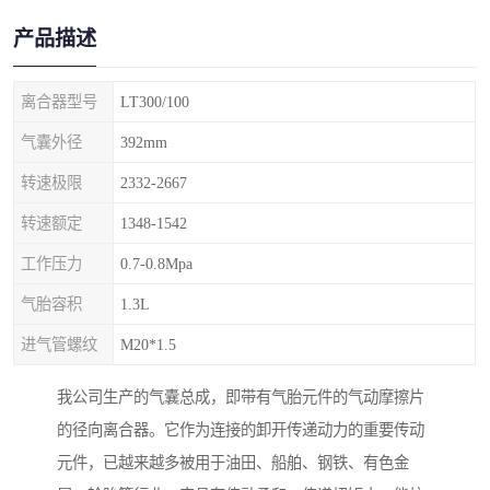
产品描述
离合器型号
LT300/100
气囊外径
392mm
转速极限
2332-2667
转速额定
1348-1542
工作压力
0.7-0.8Mpa
气胎容积
1.3L
进气管螺纹
M20*1.5
我公司生产的气囊总成，即带有气胎元件的气动摩擦片
的径向离合器。它作为连接的卸开传递动力的重要传动
元件，已越来越多被用于油田、船舶、钢铁、有色金