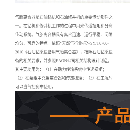
气胎离合器是石油钻机和石油修井机的重要传动部件之
一。在钻机和修井机工作的过程中用来传递扭矩和分离
传动系统。气胎离合器具有离合迅速、运行平稳、间隙
均匀、可靠的特点。依照*天然气行业标准SY/T6760-
2010《石油钻采设备用气胎离合器》，按照石油钻采设
备的相关要求，并参照EAON公司相关结构设计制造。
其主要功用为：（1）在动力传输系统中传递扭矩；
（2）在泵组中充当离合器和传递扭矩；（3）在工况时
可以当气控刹车使用。