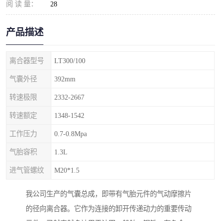
阅 读 量：
28
产品描述
离合器型号
LT300/100
气囊外径
392mm
转速极限
2332-2667
转速额定
1348-1542
工作压力
0.7-0.8Mpa
气胎容积
1.3L
进气管螺纹
M20*1.5
我公司生产的气囊总成，即带有气胎元件的气动摩擦片
的径向离合器。它作为连接的卸开传递动力的重要传动