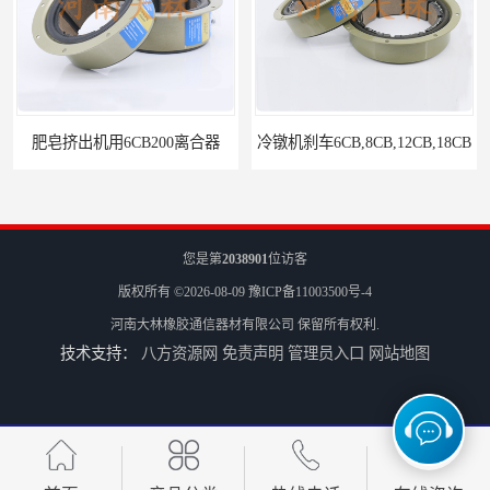
肥皂挤出机用6CB200离合器
冷镦机刹车6CB,8CB,12CB,18CB
您是第
2038901
位访客
版权所有 ©2026-08-09
豫ICP备11003500号-4
河南大林橡胶通信器材有限公司
保留所有权利.
技术支持：
八方资源网
免责声明
管理员入口
网站地图
Airflex同等6CB200离合器
冷镦机电机用小型8CB250离合器制动器刹车