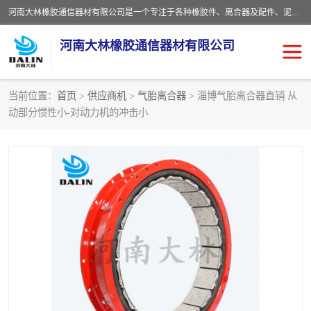
河南大林橡胶通信器材有限公司是一个专注于各种橡胶件、离合器及配件、泥浆泵及配件等产品设计制造和加工的企业。产品应用于矿山、冶金、石油、钢铁、化工、水泥、船舶、造纸、通用机械等各种大功率机械传动或制动装置。
河南大林橡胶通信器材有限公司
当前位置：
首页
>
供应商机
>
气胎离合器
> 淄博气胎离合器直销 从
动部分惯性小-对动力机的冲击小
推盘离合器
通风离合器
VC离合器
矿山离合器
PO隔膜离合器
气胎离合器
泥浆泵空气包胶囊
气动元件
DY隔膜式离合器
CB离合器
KB离合器
实芯轮胎