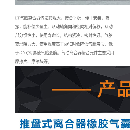
LT气胎离合器传递转矩大，接合平稳，便于安装，吸
振，能补偿少量主、从动轴角向和径向相对偏移，从动
部分惯性小，使用寿命长，结构紧凑，密封性好。气胎
变形阻力大，使用温度高于60℃时会降低气胎寿命，低
于-20℃时易使气胎变脆。气动离合器接合元件主要采用
摩擦片、摩擦块等。