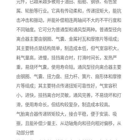
元件，已越来越多被用于油田、船舶、钢铁、有色金
属、轮胎等行业。它具有传动柔和，传递扭矩大，能抗
击冲击和振动，并能补偿相连两轴间不大的不平行度和
不同轴度。它可分为普通型和通风型两种。普通型径向
离合器主要由钢圈、气囊、金属衬瓦和摩擦片等组成；
其主要特点是结构简单，制造成本低，但气室容积大，
耗气量高，进慢，挂挡离合时，打滑时间长，发热严
重，易烧坏气囊，使用寿命短。通风型径向离合器主要
由钢圈、气囊、扭力盘、扭力杆、簧片、扇形体和摩擦
片等组成；其主要特点传递扭矩可靠性好，气室容积
小，进快，挂挡离合时灵敏，通风完善，不易烧坏和打
滑，使用寿命长，但结构较复杂，制造成本较高。
气胎离合器传递转矩较大，接合平稳，便于安装、吸
振，且能补偿少量主、从动轴角向和径向相对偏移，从
动部分惯