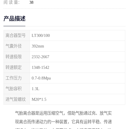
阅 读 量：
38
产品描述
离合器型号
LT300/100
气囊外径
392mm
转速极限
2332-2667
转速额定
1348-1542
工作压力
0.7-0.8Mpa
气胎容积
1.3L
进气管螺纹
M20*1.5
气胎离合器是运用压缩空气，借助气胎通过充、放气实
现离合而传递动力的一种装置，它具有运转平稳、传递