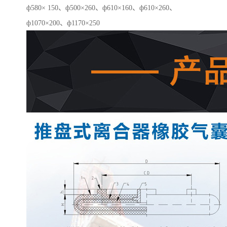
ф580× 150、ф500×260、ф610×160、ф610×260、
ф1070×200、ф1170×250