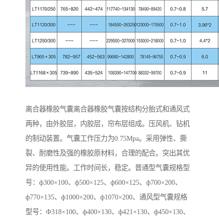
离合器橡胶气囊离合器橡胶气囊按结构分胎式和通风式
两种，由外胶层，内胶层，帘布层组成。压风机、钻机
的制动装置。气囊工作压力为0.75Mpa。采用弹性、撕
裂、耐磨性及强的橡胶原材料，合理的配合。突出其优
异的使用性能。工作时间长，稳定。普通型气囊规格型
号：ф300×100、ф500×125、ф600×125、ф700×200、
ф770×135、ф1000×200、ф1070×200、通风型气囊规格
型号：Ф318×100、ф400×130、ф421×130、ф450×130、