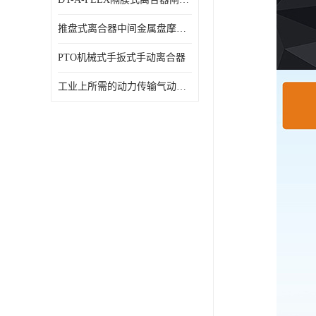
推盘式离合器中间金属盘摩擦盘18寸
PTO机械式手扳式手动离合器
工业上所需的动力传输气动离合器WCB424