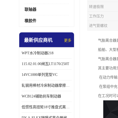
转速极限
联轴器
工作压力
橡胶件
进气管螺纹
最新供应商机
更多
气胎离合器
船舶、大型
WPT水冷制动器218
气胎离合器
115.02.01.00闸瓦LT1170/250T
其主要功用
14VC1000单列宽型VC
在动力传输
轧钢用棒材冷床制动器摩擦片218
在泵组中充
在工况时可
WCB124辅助刹车制动器
低惯性高扭矩18寸推盘式离合器中心盘齿盘W18-11-101
DY-A-FLEX隔膜式离合器闸瓦总成7015125A