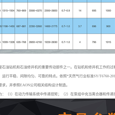
是石油钻机和石油修井机的重要传动部件之一。在钻机和修井机工作的过
运行平稳、间隙均匀、可靠的特点。依照*天然气行业标准SY/T6760-
要求，并参照EAON公司相关结构设计制造。
为：（1）在动力传输系统中传递扭矩；（2）在泵组中充当离合器和传递