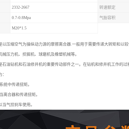
2332-2667
转速额定
0.7-0.8Mpa
气胎容积
M20*1.5
是以压缩空气为操纵动力源的摩擦离合器.一般用于需要传递大转矩和以较
机械压力机、挖掘机、球磨机及橡塑机械等。
是石油钻机和石油修井机的重要传动部件之一。在钻机和修井机工作的过
为：
系统中传递扭矩。
当离合器和传递扭矩。
以当气控刹车使用。