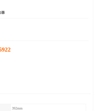
合器
5922
392mm