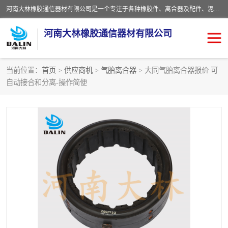
河南大林橡胶通信器材有限公司是一个专注于各种橡胶件、离合器及配件、泥浆泵及配件等产品设计制造和加工的企业。产品应用于矿山、冶金、石油、钢铁、化工、水泥、船舶、造纸、通用机械等各种大功率机械传动或制动装置。
河南大林橡胶通信器材有限公司
当前位置：
首页
>
供应商机
>
气胎离合器
> 大同气胎离合器报价 可
自动接合和分离-操作简便
推盘离合器
通风离合器
VC离合器
矿山离合器
PO隔膜离合器
气胎离合器
泥浆泵空气包胶囊
气动元件
DY隔膜式离合器
CB离合器
KB离合器
实芯轮胎