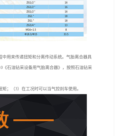
程中用来传递扭矩和分离传动系统。气胎离合器具
2010《石油钻采设备用气胎离合器》，按照石油钻采
扭矩；（3）在工况时可以当气控刹车使用。