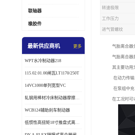
转速极限
联轴器
工作压力
橡胶件
进气管螺纹
最新供应商机
更多
气胎离合器
气胎离合器
WPT水冷制动器218
其主要功用
115.02.01.00闸瓦LT1170/250T
在动力传输
14VC1000单列宽型VC
在泵组中充
轧钢用棒材冷床制动器摩擦片218
在工况时可
WCB124辅助刹车制动器
低惯性高扭矩18寸推盘式离合器中心盘齿盘W18-11-101
DY-A-FLEX隔膜式离合器闸瓦总成7015125A