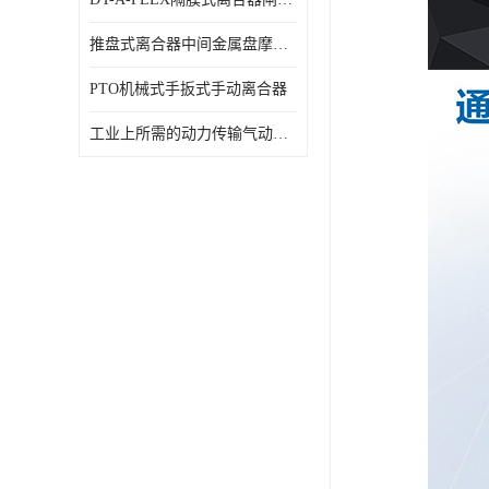
推盘式离合器中间金属盘摩擦盘18寸
PTO机械式手扳式手动离合器
工业上所需的动力传输气动离合器WCB424