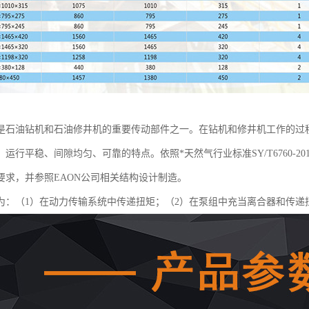
是石油钻机和石油修井机的重要传动部件之一。在钻机和修井机工作的过
运行平稳、间隙均匀、可靠的特点。依照*天然气行业标准SY/T6760-
要求，并参照EAON公司相关结构设计制造。
为：（1）在动力传输系统中传递扭矩；（2）在泵组中充当离合器和传递