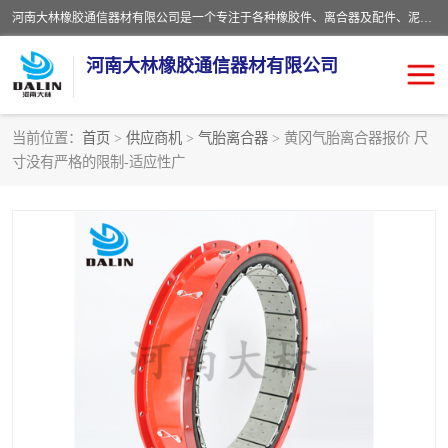
河南大林橡胶通信器材有限公司是一个专注于各种橡胶件、离合器及配件、泥浆泵及配件等产品设计制造和加工的企业。产品应用于矿山、冶金、石油、钢铁、化工、水泥、船舶、造纸、通用机械等各种大功率机械传动或制动装置。
河南大林橡胶通信器材有限公司
当前位置：
首页
>
供应商机
>
气胎离合器
> 黄冈气胎离合器报价 尺
寸没有严格的限制-适应性广
推盘离合器
通风离合器
VC离合器
矿山离合器
PO隔膜离合器
气胎离合器
泥浆泵空气包胶囊
气动元件
DY隔膜式离合器
CB离合器
KB离合器
实芯轮胎