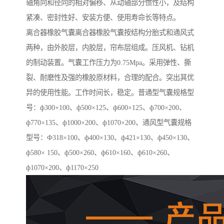
轴角向和径向的相对偏移、从动轴部分惯性小，及结构
紧凑、密封性好、安装方便、使用寿命长等特点。
离合器橡胶气囊离合器橡胶气囊按结构分胎式和通风式
两种，由外胶层，内胶层，帘布层组成。压风机、钻机
的制动装置。气囊工作压力为0.75Mpa。采用弹性、撕
裂、耐磨性及强的橡胶原材料，合理的配合。突出其优
异的使用性能。工作时间长，稳定。普通型气囊规格型
号：ф300×100、ф500×125、ф600×125、ф700×200、
ф770×135、ф1000×200、ф1070×200、通风型气囊规格
型号：Ф318×100、ф400×130、ф421×130、ф450×130、
ф580× 150、ф500×260、ф610×160、ф610×260、
ф1070×200、ф1170×250