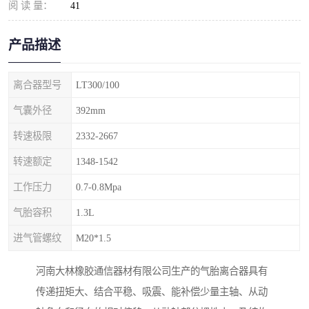
阅 读 量：
41
产品描述
离合器型号
LT300/100
气囊外径
392mm
转速极限
2332-2667
转速额定
1348-1542
工作压力
0.7-0.8Mpa
气胎容积
1.3L
进气管螺纹
M20*1.5
河南大林橡胶通信器材有限公司生产的气胎离合器具有
传递扭矩大、结合平稳、吸震、能补偿少量主轴、从动