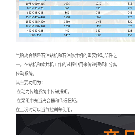
气胎离合器是石油钻机和石油修井机的重要传动部件之
一。在钻机和修井机工作的过程中用来传递扭矩和分离
传动系统。
其主要功用为：
在动力传输系统中传递扭矩。
在泵组中充当离合器和传递扭矩。
在工况时可以当气控刹车使用。