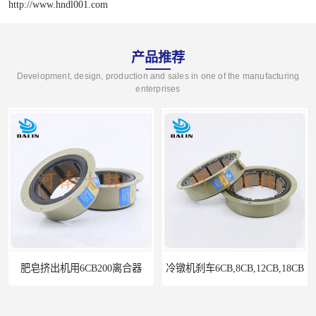
http://www.hndl001.com
产品推荐
Development, design, production and sales in one of the manufacturing
enterprises
冷镦机刹车6CB,8CB,12CB,18CB
Airflex同等6CB200离合器