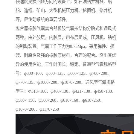
快速度变换回转方向的设备上，如石油钻井机械、船
舶、造纸、矿山、大型机械压力机、挖掘机、修井机
等，是传动系统的重要部件。
离合器橡胶气囊离合器橡胶气囊按结构分胎式和通风式
两种，由外胶层，内胶层，帘布层组成。压风机、钻机
的制动装置。气囊工作压力为0.75Mpa。采用弹性、撕
裂、耐磨性及强的橡胶原材料，合理的配合。突出其优
异的使用性能。工作时间长，稳定。普通型气囊规格型
号：ф300×100、ф500×125、ф600×125、ф700×200、
ф770×135、ф1000×200、ф1070×200、通风型气囊规格
型号：Ф318×100、ф400×130、ф421×130、ф450×130、
ф580× 150、ф500×260、ф610×160、ф610×260、
ф1070×200、ф1170×250