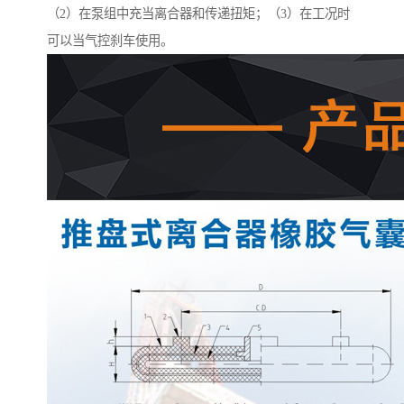
（2）在泵组中充当离合器和传递扭矩；（3）在工况时
可以当气控刹车使用。