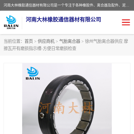
河南大林橡胶通信器材有限公司是一个专注于各种橡胶件、离合器及配件、泥浆泵及配件等产品设计制造和加工的企业。产品应用于矿山、冶金、石油、钢铁、化工、水泥、船舶、造纸、通用机械等各种大功率机械传动或制动装置。
河南大林橡胶通信器材有限公司
当前位置：
首页
>
供应商机
>
气胎离合器
> 徐州气胎离合器供应 摩
擦瓦开有磨损指示槽-方便日常磨损检查
推盘离合器
通风离合器
VC离合器
矿山离合器
PO隔膜离合器
气胎离合器
泥浆泵空气包胶囊
气动元件
DY隔膜式离合器
CB离合器
KB离合器
实芯轮胎