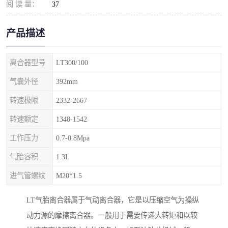
阅 读 量：
37
产品描述
离合器型号
LT300/100
气囊外径
392mm
转速极限
2332-2667
转速额定
1348-1542
工作压力
0.7-0.8Mpa
气胎容积
1.3L
进气管螺纹
M20*1.5
LT气胎离合器属于气动离合器，它是以压缩空气为操纵
动力源的摩擦离合器。一般用于需要传递大转矩和以较